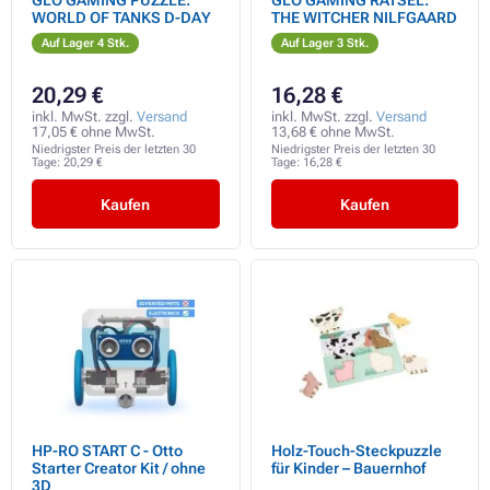
GLO GAMING PUZZLE:
GLO GAMING RÄTSEL:
WORLD OF TANKS D-DAY
THE WITCHER NILFGAARD
Auf Lager 4 Stk.
Auf Lager 3 Stk.
20,29 €
16,28 €
inkl. MwSt. zzgl.
Versand
inkl. MwSt. zzgl.
Versand
17,05 € ohne MwSt.
13,68 € ohne MwSt.
Niedrigster Preis der letzten 30
Niedrigster Preis der letzten 30
Tage:
20,29 €
Tage:
16,28 €
Kaufen
Kaufen
HP-RO START C - Otto
Holz-Touch-Steckpuzzle
Starter Creator Kit / ohne
für Kinder – Bauernhof
3D