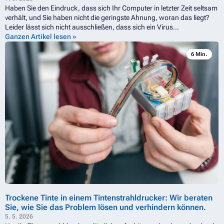
Haben Sie den Eindruck, dass sich Ihr Computer in letzter Zeit seltsam
verhält, und Sie haben nicht die geringste Ahnung, woran das liegt?
Leider lässt sich nicht ausschließen, dass sich ein Virus
eingeschlichen hat, der Ihnen in irgendeiner Weise schaden soll.
Ganzen Artikel lesen »
Glücklicherweise ist das Erkennen und Entfernen eines solchen Virus
6 Min.
relativ einfach, ebenso wie die Abwehr dagegen. In den folgenden
Zeilen erklären wir Ihnen, was Sie tun müssen und wie Sie dabei
vorgehen sollten.
Trockene Tinte in einem Tintenstrahldrucker: Wir beraten
Sie, wie Sie das Problem lösen und verhindern können.
5. 5. 2026