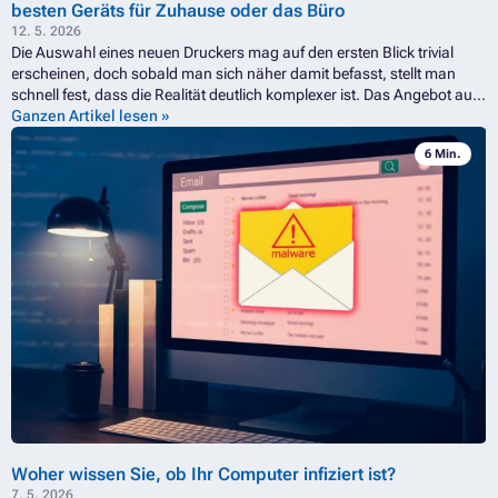
besten Geräts für Zuhause oder das Büro
12. 5. 2026
Die Auswahl eines neuen Druckers mag auf den ersten Blick trivial
erscheinen, doch sobald man sich näher damit befasst, stellt man
schnell fest, dass die Realität deutlich komplexer ist. Das Angebot auf
dem Markt ist nämlich riesig, und die Entscheidung zwischen einem
Ganzen Artikel lesen »
Laserdrucker, einem Tintenstrahldrucker oder einem
6 Min.
Multifunktionsgerät ist nicht immer so einfach, wie es zunächst
scheinen mag. Vor allem dann, wenn man sich nicht ganz im Klaren
darüber ist, worin die Unterschiede zwischen ihnen bestehen oder
was die einzelnen technischen Parameter eigentlich bedeuten. Und
natürlich dürfen auch die Betriebskosten nicht außer Acht gelassen
werden, die bei einer unglücklichen Wahl für unangenehme
Überraschungen sorgen können. In unserem Ratgeber finden Sie
daher Tipps für den besten Drucker für zu Hause, der Ihren
Anforderungen entspricht, und wir beraten Sie bei der Auswahl eines
Druckers für den privaten Gebrauch und das Büro.
Woher wissen Sie, ob Ihr Computer infiziert ist?
7. 5. 2026