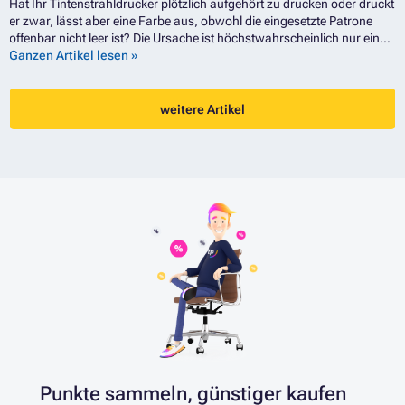
Hat Ihr Tintenstrahldrucker plötzlich aufgehört zu drucken oder druckt
er zwar, lässt aber eine Farbe aus, obwohl die eingesetzte Patrone
offenbar nicht leer ist? Die Ursache ist höchstwahrscheinlich nur eine
einzige – nämlich eingetrocknete Tinte. Wenn Sie wissen möchten,
Ganzen Artikel lesen »
wann Tinte austrocknet, was dieses Problem verursacht, wie man es
vermeiden kann und wie man es beheben kann, wenn es doch einmal
auftritt, sind Sie hier genau richtig. In den folgenden Zeilen geben wir
weitere Artikel
Ihnen nämlich Antworten auf all diese Fragen.
Punkte sammeln,
günstiger kaufen