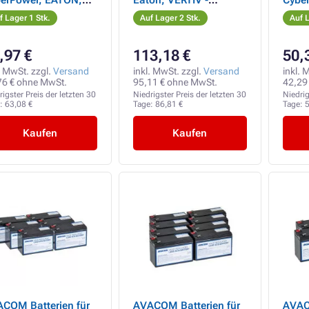
erPower, EATON,
Eaton, VERTIV -
Cyber
ekta, FSP Fortron,
Batterie für USV
Eaton
f Lager 1 Stk.
Auf Lager 2 Stk.
Auf L
rand
Fortr
,97 €
113,18 €
50,
. MwSt. zzgl.
Versand
inkl. MwSt. zzgl.
Versand
inkl. 
76 € ohne MwSt.
95,11 € ohne MwSt.
42,29
rigster Preis der letzten 30
Niedrigster Preis der letzten 30
Niedrig
e:
63,08 €
Tage:
86,81 €
Tage:
5
Kaufen
Kaufen
COM Batterien für
AVACOM Batterien für
AVAC