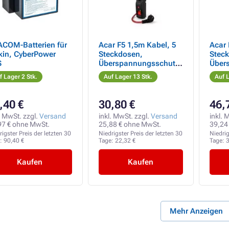
COM-Batterien für
Acar F5 1,5m Kabel, 5
Acar 
kin, CyberPower
Steckdosen,
Stec
S
Überspannungsschutz,
Über
max. Strom 16A,
max.
f Lager 2 Stk.
Auf Lager 13 Stk.
Auf L
schwarz
schw
,40 €
30,80 €
46,
. MwSt. zzgl.
Versand
inkl. MwSt. zzgl.
Versand
inkl. 
97 € ohne MwSt.
25,88 € ohne MwSt.
39,24
rigster Preis der letzten 30
Niedrigster Preis der letzten 30
Niedrig
e:
90,40 €
Tage:
22,32 €
Tage:
3
Kaufen
Kaufen
Mehr Anzeigen