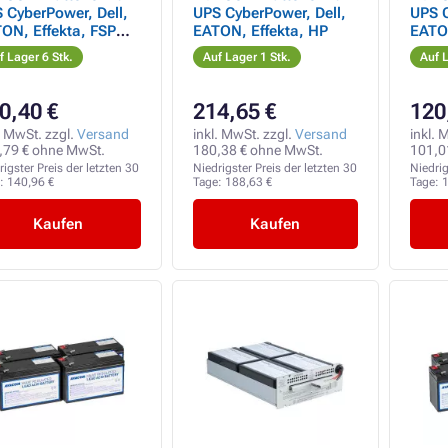
 CyberPower, Dell,
UPS CyberPower, Dell,
UPS 
ON, Effekta, FSP
EATON, Effekta, HP
EATON
tron, HP, Legrand
Fortr
f Lager 6 Stk.
Auf Lager 1 Stk.
Auf L
0,40 €
214,65 €
120
. MwSt. zzgl.
Versand
inkl. MwSt. zzgl.
Versand
inkl. 
,79 € ohne MwSt.
180,38 € ohne MwSt.
101,0
rigster Preis der letzten 30
Niedrigster Preis der letzten 30
Niedrig
e:
140,96 €
Tage:
188,63 €
Tage:
1
Kaufen
Kaufen