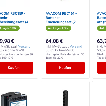
ACOM RBC159 -
AVACOM RBC161 –
AVAC
terie-
Batterie-
Batte
bereitungssatz (4
Erneuerungsset (2
atz (
terien)
Batterien)
f Lager 1 Stk.
Auf Lager 1 Stk.
Auf L
9,98 €
64,08 €
63,
. MwSt. zzgl.
Versand
inkl. MwSt. zzgl.
Versand
inkl. 
,82 € ohne MwSt.
53,85 € ohne MwSt.
53,57
rigster Preis der letzten 30
Niedrigster Preis der letzten 30
Niedrig
e:
109,17 €
Tage:
56,22 €
Tage:
6
Kaufen
Kaufen