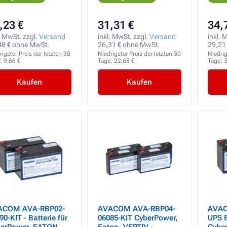
,23 €
31,31 €
34,
. MwSt. zzgl.
Versand
inkl. MwSt. zzgl.
Versand
inkl. 
48 € ohne MwSt.
26,31 € ohne MwSt.
29,21
rigster Preis der letzten 30
Niedrigster Preis der letzten 30
Niedrig
e:
9,66 €
Tage:
22,68 €
Tage:
3
Kaufen
Kaufen
ACOM AVA-RBP02-
AVACOM AVA-RBP04-
AVAC
90-KIT - Batterie für
06085-KIT CyberPower,
UPS B