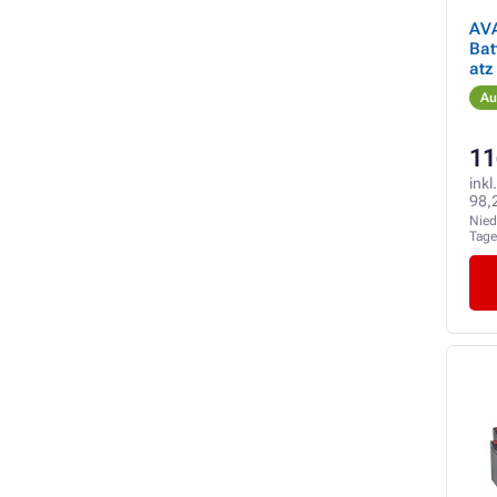
AV
Bat
atz
Au
11
inkl
98,
Nied
Tag