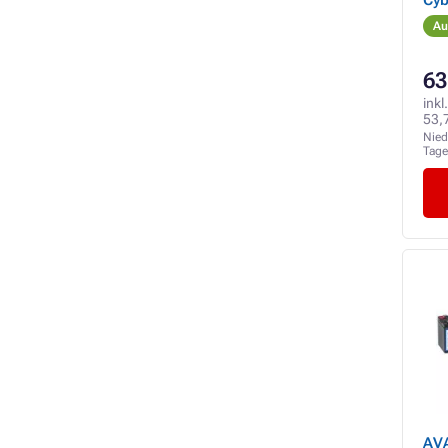
Cyb
Eff
Au
Leg
63
inkl
53,
Nied
Tag
AVA