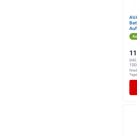
AV
Bat
Auf
Bat
Au
11
inkl
100
Nied
Tag