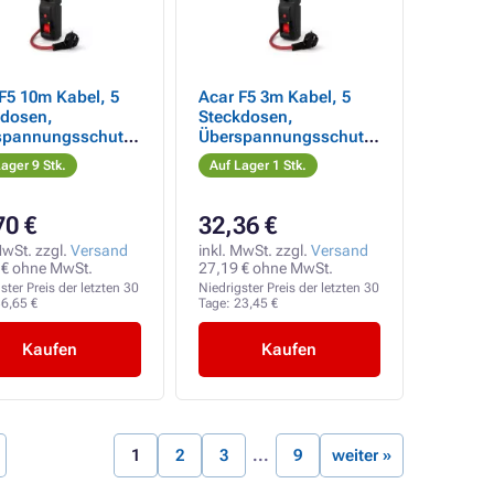
F5 10m Kabel, 5
Acar F5 3m Kabel, 5
kdosen,
Steckdosen,
spannungsschutz,
Überspannungsschutz,
 Strom 16A,
max. Strom 16A,
ager 9 Stk.
Auf Lager 1 Stk.
arz
schwarz
70 €
32,36 €
MwSt. zzgl.
Versand
inkl. MwSt. zzgl.
Versand
 € ohne MwSt.
27,19 € ohne MwSt.
ster Preis der letzten 30
Niedrigster Preis der letzten 30
6,65 €
Tage:
23,45 €
Kaufen
Kaufen
1
2
3
9
weiter »