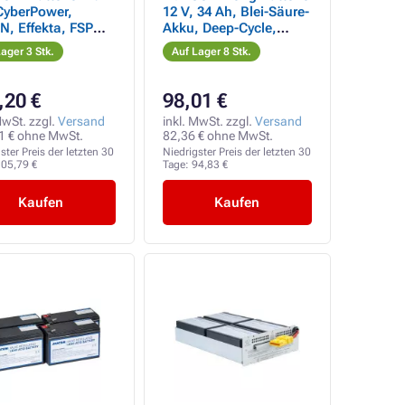
CyberPower,
12 V, 34 Ah, Blei-Säure-
, Effekta, FSP
Akku, Deep-Cycle,
on, HP, Legrand
AGM, F4
ager 3 Stk.
Auf Lager 8 Stk.
,20 €
98,01 €
MwSt. zzgl.
Versand
inkl. MwSt. zzgl.
Versand
1 € ohne MwSt.
82,36 € ohne MwSt.
ster Preis der letzten 30
Niedrigster Preis der letzten 30
05,79 €
Tage:
94,83 €
Kaufen
Kaufen