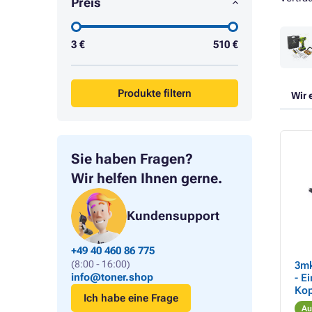
Preis
3
€
510
€
Produkte filtern
Wir 
Sie haben Fragen?
Wir helfen Ihnen gerne.
Kundensupport
+49 40 460 86 775
(8:00 - 16:00)
3mk
info@toner.shop
- E
Kop
Ich habe eine Frage
Au