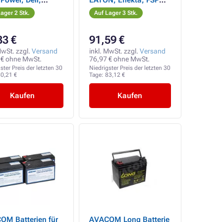
Power, Dell,
EATON, Effekta, FSP
, Effekta, FSP
Fortron, HP, Legrand
ager 2 Stk.
Auf Lager 3 Stk.
on, HP, Legrand
33 €
91,59 €
MwSt. zzgl.
Versand
inkl. MwSt. zzgl.
Versand
 € ohne MwSt.
76,97 € ohne MwSt.
ster Preis der letzten 30
Niedrigster Preis der letzten 30
0,21 €
Tage:
83,12 €
Kaufen
Kaufen
OM Batterien für
AVACOM Long Batterie