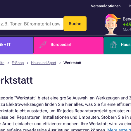
Versandoptionen
Benö
Suche
+49
Mo.-
k + IT
Bürobedarf
Haus 
ite
E-Shop
Haus und Sport
Werktstatt
rktstatt
tegorie "Werkstatt" bietet eine große Auswahl an Werkzeugen und
n zu Elektrowerkzeugen finden Sie hier alles, was Sie für eine effiz
rkstatt leicht ausstatten, um für jedes Reparaturprojekt gerüstet zu
isse bei Reparaturen, Installationen und Umbauten. Stöbern Sie i
re Arbeit einfacher und effizienter machen. Ihre Werkstatt wird zu e
uen auf eine zuverlässige Ausrüstung umsetzen können.
Mehr anzei