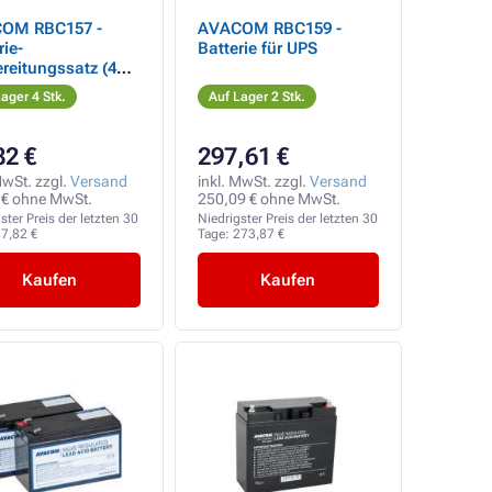
OM RBC157 -
AVACOM RBC159 -
rie-
Batterie für UPS
reitungssatz (4
rien)
ager 4 Stk.
Auf Lager 2 Stk.
82 €
297,61 €
MwSt. zzgl.
Versand
inkl. MwSt. zzgl.
Versand
 € ohne MwSt.
250,09 € ohne MwSt.
ster Preis der letzten 30
Niedrigster Preis der letzten 30
7,82 €
Tage:
273,87 €
Kaufen
Kaufen