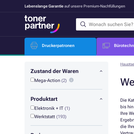
Lebenslange Garantie
auf unsere Premium-Nachfüllungen
Druckerpatronen
Bürotechni
Hauptse
Zustand der Waren
We
Mega-Action
(2)
Produktart
Die Ka
bis hi
Elektronik + IT
(1)
Ihre We
Werktstatt
(193)
Ergebn
die Ih
Vertra