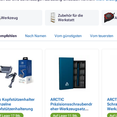
Zubehör für die
Werkzeug
A
Werkstatt
empfehlen
Nach Namen
Vom günstigsten
Vom teuersten
 Kopfstützenhalter
ARCTIC
ARCT
inzelne
Präzisionsschraubendr
Schr
fstützenhalterung
eher-Werkzeugsatz
Werk
(dunkelblau)
Ratsc
f Lager 17 Stk.
Auf Lager 11 Stk.
Auf L