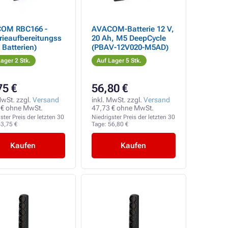
OM RBC166 -
AVACOM-Batterie 12 V,
rieaufbereitungss
20 Ah, M5 DeepCycle
2 Batterien)
(PBAV-12V020-M5AD)
ager 2 Stk.
Auf Lager 5 Stk.
75 €
56,80 €
MwSt. zzgl.
Versand
inkl. MwSt. zzgl.
Versand
 € ohne MwSt.
47,73 € ohne MwSt.
ster Preis der letzten 30
Niedrigster Preis der letzten 30
3,75 €
Tage:
56,80 €
Kaufen
Kaufen