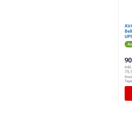
AVA
Bel
UP
Au
90
inkl
75,
Nied
Tag