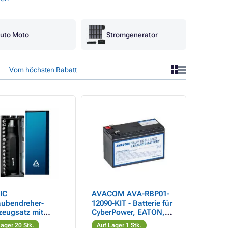
uto Moto
Stromgenerator
Vom höchsten Rabatt
IC
AVACOM AVA-RBP01-
aubendreher-
12090-KIT - Batterie für
zeugsatz mit
CyberPower, EATON,
he (dunkelblau)
Effekta, FSP Fortron,
ager 20 Stk.
Auf Lager 1 Stk.