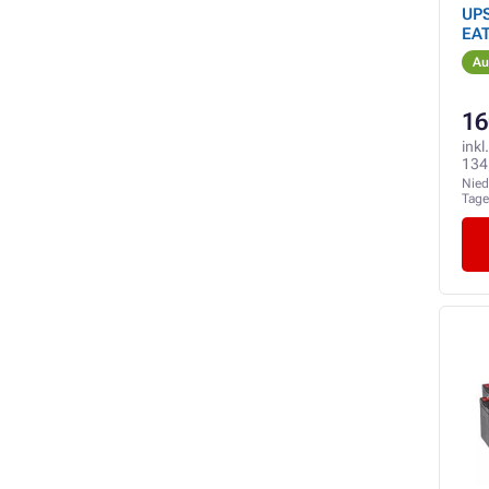
UPS
EAT
For
Au
16
inkl
134
Nied
Tag