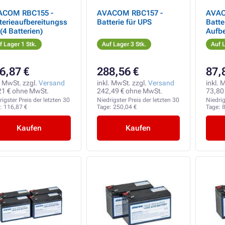
ACOM RBC155 -
AVACOM RBC157 -
AVAC
terieaufbereitungss
Batterie für UPS
Batte
 (4 Batterien)
Aufbe
Batte
f Lager 1 Stk.
Auf Lager 3 Stk.
Auf L
6,87 €
288,56 €
87,
. MwSt. zzgl.
Versand
inkl. MwSt. zzgl.
Versand
inkl. 
21 € ohne MwSt.
242,49 € ohne MwSt.
73,80
rigster Preis der letzten 30
Niedrigster Preis der letzten 30
Niedrig
e:
116,87 €
Tage:
250,04 €
Tage:
8
Kaufen
Kaufen