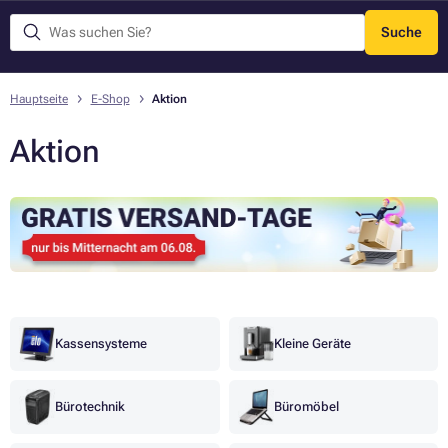
Suche
Menü
Hauptseite
E-Shop
Aktion
Aktion
Kassensysteme
Kleine Geräte
Bürotechnik
Büromöbel