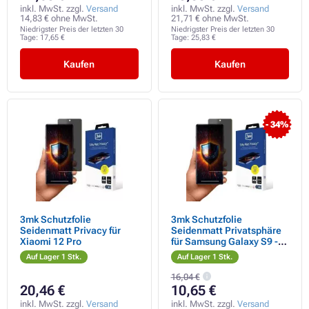
inkl. MwSt. zzgl.
Versand
inkl. MwSt. zzgl.
Versand
14,83 € ohne MwSt.
21,71 € ohne MwSt.
Niedrigster Preis der letzten 30
Niedrigster Preis der letzten 30
Tage:
17,65 €
Tage:
25,83 €
Kaufen
Kaufen
- 34%
3mk Schutzfolie
3mk Schutzfolie
Seidenmatt Privacy für
Seidenmatt Privatsphäre
Xiaomi 12 Pro
für Samsung Galaxy S9 -
Unverpackt
Auf Lager 1 Stk.
Auf Lager 1 Stk.
16,04 €
20,46 €
10,65 €
inkl. MwSt. zzgl.
Versand
inkl. MwSt. zzgl.
Versand