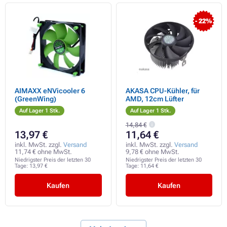
- 22%
AIMAXX eNVicooler 6
AKASA CPU-Kühler, für
(GreenWing)
AMD, 12cm Lüfter
Auf Lager 1 Stk.
Auf Lager 1 Stk.
14,84 €
13,97 €
11,64 €
inkl. MwSt. zzgl.
Versand
inkl. MwSt. zzgl.
Versand
11,74 € ohne MwSt.
9,78 € ohne MwSt.
Niedrigster Preis der letzten 30
Niedrigster Preis der letzten 30
Tage:
13,97 €
Tage:
11,64 €
Kaufen
Kaufen