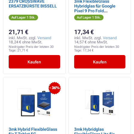
2379 CROSSWAVE
3mk FlexibleGlass
ERSATZBÜRSTE BISSELL
Hybridglas für Google
Pixel 9 Pro Fold
(Vorderseite)
Auf Lager 1 Stk.
Auf Lager 1 Stk.
21,71 €
17,34 €
inkl. MwSt. zzgl.
Versand
inkl. MwSt. zzgl.
Versand
18,24 € ohne MwSt.
14,57 € ohne MwSt.
Niedrigster Preis der letzten 30
Niedrigster Preis der letzten 30
Tage:
21,71 €
Tage:
17,34 €
Kaufen
Kaufen
- 36%
3mk Hybrid FlexibleGlass
3mk Hybridglas
für T-Tablet 5G -
FlexibleGlass Lite für