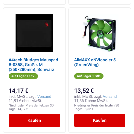
A4tech Blutiges Mauspad
AIMAXX eNVicooler 5
B-035S, Größe. M
(GreenWing)
(350×280mm), Schwarz
Auf Lager 1 Stk.
Auf Lager 1 Stk.
14,17 €
13,52 €
inkl. MwSt. zzgl.
Versand
inkl. MwSt. zzgl.
Versand
11,91 € ohne MwSt.
11,36 € ohne MwSt.
Niedrigster Preis der letzten 30
Niedrigster Preis der letzten 30
Tage:
14,17 €
Tage:
13,52 €
Kaufen
Kaufen