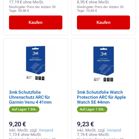
17,19 € ohne MwSt.
8,95 € ohne MwSt.
Niedrigster Preis der letzten 30
Niedrigster Preis der letzten 30
Tage:
20,46 €
Tage:
10,65 €
Kaufen
Kaufen
3mk Schutzfolie
3mk Schutzfolie Watch
Uhrenschutz ARC für
Protection ARC für Apple
Garmin Venu 4 41mm
Watch SE 44mm
Auf Lager 1 Stk.
Auf Lager 1 Stk.
9,20 €
9,23 €
inkl. MwSt. zzgl.
Versand
inkl. MwSt. zzgl.
Versand
7,73 € ohne MwSt.
7,76 € ohne MwSt.