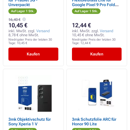
Unverpackt
Google Pixel 9 Pro Fold
(Vorderseite)
Auf Lager 1 Stk.
Auf Lager 1 Stk.
16,40 €
10,45 €
12,44 €
inkl. MwSt. zzgl.
Versand
inkl. MwSt. zzgl.
Versand
8,78 € ohne MwSt.
10,45 € ohne MwSt.
Niedrigster Preis der letzten 30
Niedrigster Preis der letzten 30
Tage:
10,45 €
Tage:
12,44 €
Kaufen
Kaufen
3mk Objektivschutz für
3mk Schutzfolie ARC für
Sony Xperia 1 V
Honor 90 Lite