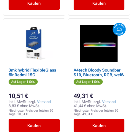
Kaufen
Kaufen
3mk hybrid FlexibleGlass
A4tech Bloody Soundbar
für Redmi 15C
S10, Bluetooth, RGB, weiß
Auf Lager 1 Stk.
Auf Lager 1 Stk.
10,51 €
49,31 €
inkl. MwSt. zzgl.
Versand
inkl. MwSt. zzgl.
Versand
8,83 € ohne MwSt.
41,44 € ohne MwSt.
Niedrigster Preis der letzten 30
Niedrigster Preis der letzten 30
Tage:
10,51 €
Tage:
49,31 €
Kaufen
Kaufen