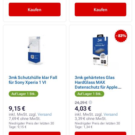
Kaufen
Kaufen
- 83%
3mk Schutzhülle klar Fall
3mk gehärtetes Glas
für Sony Xperia 1 VI
HardGlass MAX
Datenschutz für Apple
iPhone 13 Pro Max/14 Plus
Auf Lager 1 Stk.
Auf Lager 1 Stk.
24,29 €
9,15 €
4,03 €
inkl. MwSt. zzgl.
Versand
inkl. MwSt. zzgl.
Versand
7,69 € ohne MwSt.
3,39 € ohne MwSt.
Niedrigster Preis der letzten 30
Niedrigster Preis der letzten 30
Tage:
9,15 €
Tage:
1,34 €