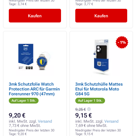
Niedrigster Preis der letzten 30
Niedrigster Preis der letzten 30
Tage:
3,74 €
Tage:
3,77 €
Kaufen
Kaufen
- 1%
3mk Schutzfolie Watch
3mk Schutzhülle Mattes
Protection ARC für Garmin
Etui für Motorola Moto
Forerunner 970 (47mm)
G84 5G
Auf Lager 1 Stk.
Auf Lager 1 Stk.
9,25 €
9,20 €
9,15 €
inkl. MwSt. zzgl.
Versand
inkl. MwSt. zzgl.
Versand
7,73 € ohne MwSt.
7,69 € ohne MwSt.
Niedrigster Preis der letzten 30
Niedrigster Preis der letzten 30
Tage:
9,20 €
Tage:
9,15 €