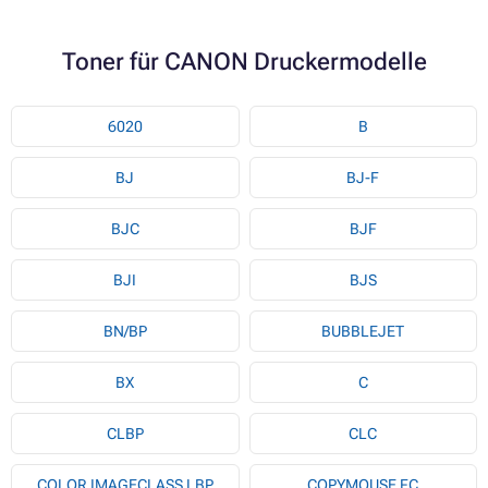
Toner für CANON Druckermodelle
6020
B
BJ
BJ-F
BJC
BJF
BJI
BJS
BN/BP
BUBBLEJET
BX
C
CLBP
CLC
COLOR IMAGECLASS LBP
COPYMOUSE FC