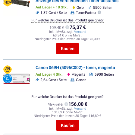
Anzeige des verbleibenden Tonerfüllstands
- 31%
SALE
Auf Lager > 10 Stk.
Gelb
5500 Seiten
1,37 Cent / Seite
TonerPartner
Für welche Drucker ist das Produkt geeignet?
75,37 €
109,40 €
inkl. MwSt. zzgl.
Versand
63,34 € ohne MwSt.
Niedrigster Preis der letzten 30 Tage:
75,30 €
Kaufen
Canon 069H (5096C002) - toner, magenta
FLASH
- 1%
SALE
Auf Lager 4 Stk.
Magenta
5900 Seiten
2,64 Cent / Seite
Canon
Für welche Drucker ist das Produkt geeignet?
156,00 €
157,58 €
inkl. MwSt. zzgl.
Versand
131,09 € ohne MwSt.
Niedrigster Preis der letzten 30 Tage:
116,89 €
Kaufen