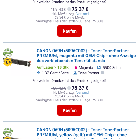
Für welche Drucker ist das Produkt geeignet?
75,37 €
109,40 €
inkl. MwSt. zzgl.
Versand
63,34 € ohne MwSt.
Niedrigster Preis der letzten 30 Tage:
75,30 €
Kaufen
CANON 069H (5096C002) - Toner TonerPartner
PREMIUM, magenta mit OEM-Chip - ohne Anzeige
des verbleibenden Tonerfüllstands
FLASH
- 31%
SALE
Auf Lager > 10 Stk.
Magenta
5500 Seiten
1,37 Cent / Seite
TonerPartner
Für welche Drucker ist das Produkt geeignet?
75,37 €
109,40 €
inkl. MwSt. zzgl.
Versand
63,34 € ohne MwSt.
Niedrigster Preis der letzten 30 Tage:
75,30 €
Kaufen
CANON 069H (5095C002) - Toner TonerPartner
PREMIUM, yellow (gelb) mit OEM-Chip - ohne
FLASH