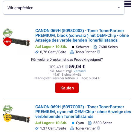
Wir empfehlen
CANON 069H (5098C002) - Toner TonerPartner
PREMIUM, black (schwarz ) mit OEM-Chip - ohne
Anzeige des verbleibenden Tonerfüllstands
- 46%
Auf Lager > 10 Stk.
Schwarz
7600 Seiten
0,78 Cent / Seite
TonerPartner
Für welche Drucker ist das Produkt geeignet?
59,04 €
109,40 €
inkl. MwSt. zzgl.
Versand
49,61 € ohne MwSt.
Niedrigster Preis der letzten 30 Tage:
59,04 €
Kaufen
CANON 069H (5097C002) - Toner TonerPartner
PREMIUM, cyan mit OEM-Chip - ohne Anzeige des
verbleibenden Tonerfüllstands
FLASH
- 31%
SALE
Auf Lager > 10 Stk.
Cyan
5500 Seiten
1,37 Cent / Seite
TonerPartner