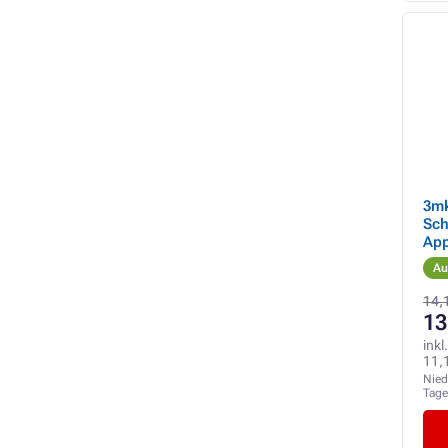
3m
Sch
App
Ma
Au
14,
13
inkl
11,
Nied
Tag