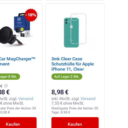
- 10%
Car MagCharger™
3mk Clear Case
irvent
Schutzhülle für Apple
iPhone 11, Clear
ager 8 Stk.
Auf Lager 2 Stk.
 €
08 €
8,98 €
MwSt. zzgl.
Versand
inkl. MwSt. zzgl.
Versand
 € ohne MwSt.
7,55 € ohne MwSt.
ster Preis der letzten 30
Niedrigster Preis der letzten 30
0,08 €
Tage:
8,98 €
Kaufen
Kaufen