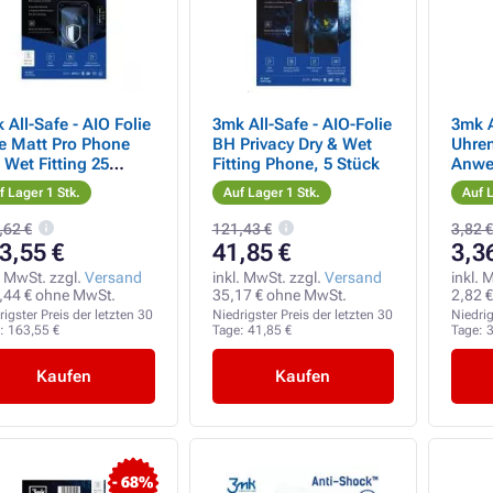
 All-Safe - AIO Folie
3mk All-Safe - AIO-Folie
3mk A
e Matt Pro Phone
BH Privacy Dry & Wet
Uhre
l Wet Fitting 25
Fitting Phone, 5 Stück
Anwe
ck
f Lager 1 Stk.
Auf Lager 1 Stk.
Auf L
,62 €
121,43 €
3,82 €
3,55 €
41,85 €
3,3
. MwSt. zzgl.
Versand
inkl. MwSt. zzgl.
Versand
inkl. 
,44 € ohne MwSt.
35,17 € ohne MwSt.
2,82 
rigster Preis der letzten 30
Niedrigster Preis der letzten 30
Niedrig
e:
163,55 €
Tage:
41,85 €
Tage:
3
Kaufen
Kaufen
- 68%