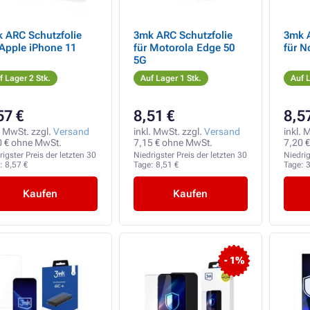
 Schutzfolie
3mk ARC Schutzfolie
3mk ARC Sc
 Apple iPhone 11
für Motorola Edge 50
für N
5G
f Lager 2 Stk.
Auf Lager 1 Stk.
Auf L
57 €
8,51 €
8,5
. MwSt. zzgl.
Versand
inkl. MwSt. zzgl.
Versand
inkl. 
0 € ohne MwSt.
7,15 € ohne MwSt.
7,20 
rigster Preis der letzten 30
Niedrigster Preis der letzten 30
Niedrig
e:
8,57 €
Tage:
8,51 €
Tage:
3
Kaufen
Kaufen
- 1%