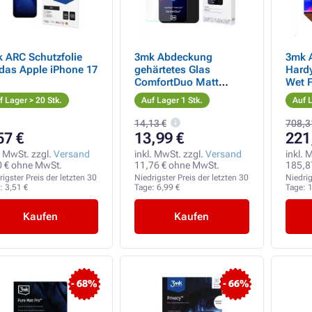
 Schutzfolie
3mk Abdeckung
3mk A
 das Apple iPhone 17
gehärtetes Glas
Hardy
ComfortDuo Matt
Wet F
Schwarz für Google
Stüc
f Lager > 20 Stk.
Auf Lager 1 Stk.
Auf L
Pixel 9A
14,13 €
708,3
57 €
13,99 €
221
. MwSt. zzgl.
Versand
inkl. MwSt. zzgl.
Versand
inkl. 
0 € ohne MwSt.
11,76 € ohne MwSt.
185,8
rigster Preis der letzten 30
Niedrigster Preis der letzten 30
Niedrig
e:
3,51 €
Tage:
6,99 €
Tage:
1
Kaufen
Kaufen
- 68%
- 66%