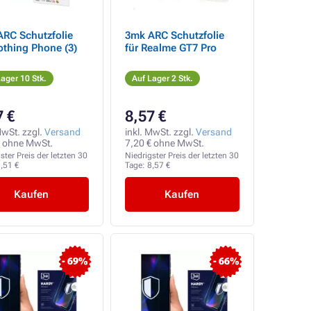
hutzfolie
3mk ARC Schutzfolie
othing Phone (3)
für Realme GT7 Pro
ager 10 Stk.
Auf Lager 2 Stk.
7 €
8,57 €
MwSt. zzgl.
Versand
inkl. MwSt. zzgl.
Versand
€ ohne MwSt.
7,20 € ohne MwSt.
ster Preis der letzten 30
Niedrigster Preis der letzten 30
,51 €
Tage:
8,57 €
Kaufen
Kaufen
- 69%
- 66%