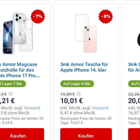
- 7%
- 8%
k Armor Magcase
3mk Armor Tasche für
3mk 
utzhülle für das
Apple iPhone 14, klar
für A
le iPhone 17 Pro
x
f Lager 7 Stk.
Auf Lager 4 Stk.
Auf L
13 €
10,89 €
22,26
,21 €
10,01 €
20,
. MwSt. zzgl.
Versand
inkl. MwSt. zzgl.
Versand
inkl. 
10 € ohne MwSt.
8,41 € ohne MwSt.
16,87
rigster Preis der letzten 30
Niedrigster Preis der letzten 30
Niedrig
e:
6,59 €
Tage:
10,01 €
Tage:
2
Kaufen
Kaufen