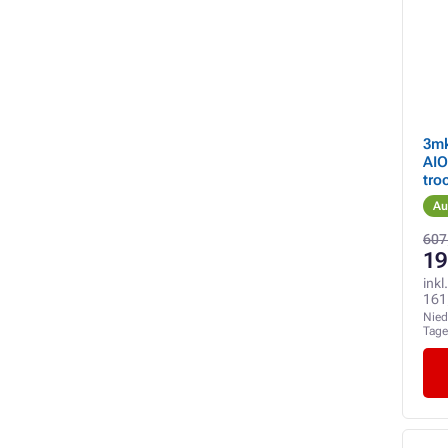
3mk
AIO
tro
v2.
Au
607
19
inkl
161
Nied
Tag