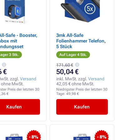
ll-Safe - Booster,
3mk All-Safe
nbox mit
Folienhammer Telefon,
ndungsset
5 Stück
ager 3 Stk.
Auf Lager 4 Stk.
171,60 €
6 €
50,04 €
MwSt. zzgl.
Versand
inkl. MwSt. zzgl.
Versand
€ ohne MwSt.
42,05 € ohne MwSt.
ster Preis der letzten 30
Niedrigster Preis der letzten 30
,36 €
Tage:
49,98 €
Kaufen
Kaufen
- 8%
- 8%