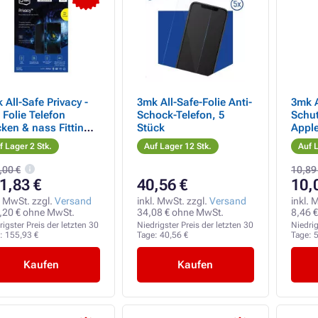
 All-Safe Privacy -
3mk All-Safe-Folie Anti-
3mk 
 Folie Telefon
Schock-Telefon, 5
Schut
cken & nass Fitting
Stück
Apple
0 25 Stück
f Lager 2 Stk.
Auf Lager 12 Stk.
Auf L
,00 €
10,89
1,83 €
40,56 €
10,
. MwSt. zzgl.
Versand
inkl. MwSt. zzgl.
Versand
inkl. 
,20 € ohne MwSt.
34,08 € ohne MwSt.
8,46 
rigster Preis der letzten 30
Niedrigster Preis der letzten 30
Niedrig
e:
155,93 €
Tage:
40,56 €
Tage:
5
Kaufen
Kaufen