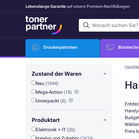
Lebenslange Garantie
auf unsere Premium-Nachfüllungen
Druckerpatronen
Bürotechni
Hauptse
Zustand der Waren
Ha
Neu
(1694)
Mega-Action
(18)
Unverpackt
(6)
Entdec
Handys
Budget
Produktart
Wählen
Elektronik + IT
(26)
Preis 
Handys und Zubehör
(1674)