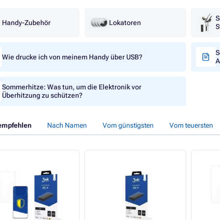
S
Handy-Zubehör
Lokatoren
S
S
Wie drucke ich von meinem Handy über USB?
A
Sommerhitze: Was tun, um die Elektronik vor
Überhitzung zu schützen?
empfehlen
Nach Namen
Vom günstigsten
Vom teuersten