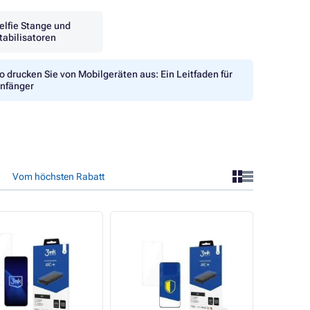
elfie Stange und
tabilisatoren
o drucken Sie von Mobilgeräten aus: Ein Leitfaden für
nfänger
Vom höchsten Rabatt