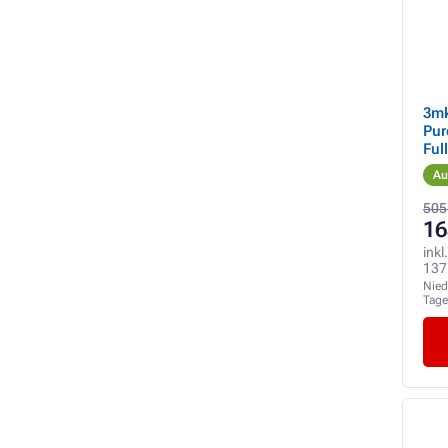
3mk
Pur
Ful
Stü
Au
505
16
inkl
137
Nied
Tag