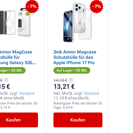
- 7%
- 7%
Armor MagCase
3mk Armor Magcase
zhülle für
Schutzhülle für das
ung Galaxy S26
Apple iPhone 17 Pro
ager > 20 Stk.
Auf Lager > 20 Stk.
 €
14,13 €
15 €
13,21 €
MwSt. zzgl.
Versand
inkl. MwSt. zzgl.
Versand
 € ohne MwSt.
11,10 € ohne MwSt.
ster Preis der letzten 30
Niedrigster Preis der letzten 30
3,15 €
Tage:
6,59 €
Kaufen
Kaufen