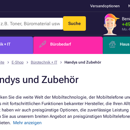
Versandoptionen
Benö
Suche
+49
Mo.-
k + IT
Bürobedarf
Haus 
ite
E-Shop
Bürotechnik + IT
Handys und Zubehör
ndys und Zubehör
ken Sie die weite Welt der Mobiltechnologie, der Mobiltelefone u
 mit fortschrittlichen Funktionen bekannter Hersteller, die Ihren A
 haben wir auch preisgünstige Optionen, die zuverlässige Leistung 
 Sie aus unserem breiten Angebot an preisgünstigen Mobiltelefone
bieten.
Mehr anzeigen