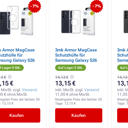
- 7%
- 7%
k Armor MagCase
3mk Armor MagCase
3mk 
utzhülle für
Schutzhülle für
Schut
sung Galaxy S26
Samsung Galaxy S26
Sams
Ultra
f Lager 9 Stk.
Auf Lager 5 Stk.
Auf L
13 €
14,13 €
14,13
,15 €
13,15 €
13,
. MwSt. zzgl.
Versand
inkl. MwSt. zzgl.
Versand
inkl. 
05 € ohne MwSt.
11,05 € ohne MwSt.
11,05
rigster Preis der letzten 30
Niedrigster Preis der letzten 30
Niedrig
e:
13,15 €
Tage:
13,15 €
Tage:
1
Kaufen
Kaufen