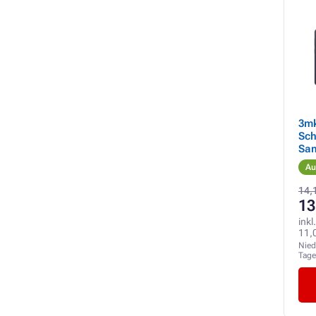
3m
Sch
Sam
Au
14,
13
inkl
11,
Nied
Tag