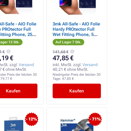
ll-Safe - AIO Folie
3mk All-Safe - AIO Folie
 PROtector Full
Hardy PROtector Full
itting Phone, 25
Wet Fitting Phone, 5
k
Stück
ager 13 Stk.
Auf Lager 7 Stk.
1 €
141,68 €
,19 €
47,85 €
MwSt. zzgl.
Versand
inkl. MwSt. zzgl.
Versand
7 € ohne MwSt.
40,21 € ohne MwSt.
ster Preis der letzten 30
Niedrigster Preis der letzten 30
79,77 €
Tage:
47,85 €
Kaufen
Kaufen
- 12%
- 71%