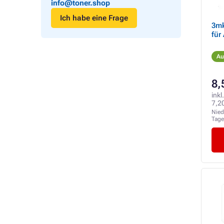
info@toner.shop
Ich habe eine Frage
3mk ARC
für
Au
8,
inkl
7,2
Nied
Tag