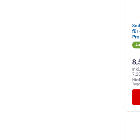
3mk ARC
für
Pro
Au
8,
inkl
7,2
Nied
Tag