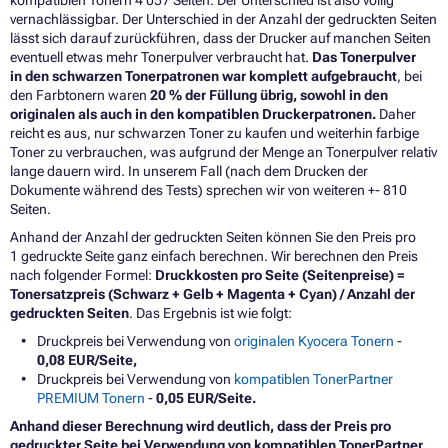
kompatiblen Tonern 4 057 Seiten. Der Unterschied ist also völlig
vernachlässigbar. Der Unterschied in der Anzahl der gedruckten Seiten
lässt sich darauf zurückführen, dass der Drucker auf manchen Seiten
eventuell etwas mehr Tonerpulver verbraucht hat.
Das Tonerpulver
in den schwarzen Tonerpatronen war komplett aufgebraucht
, bei
den Farbtonern waren
20 % der Füllung übrig, sowohl in den
originalen als auch in den kompatiblen Druckerpatronen.
Daher
reicht es aus, nur schwarzen Toner zu kaufen und weiterhin farbige
Toner zu verbrauchen, was aufgrund der Menge an Tonerpulver relativ
lange dauern wird. In unserem Fall (nach dem Drucken der
Dokumente während des Tests) sprechen wir von weiteren +- 810
Seiten.
Anhand der Anzahl der gedruckten Seiten können Sie den Preis pro
1 gedruckte Seite ganz einfach berechnen. Wir berechnen den Preis
nach folgender Formel:
Druckkosten pro Seite (Seitenpreise) =
Tonersatzpreis (Schwarz + Gelb + Magenta + Cyan) / Anzahl der
gedruckten Seiten
. Das Ergebnis ist wie folgt:
Druckpreis bei Verwendung von
originalen Kyocera Tonern
-
0,08
EUR/Seite,
Druckpreis bei Verwendung von
kompatiblen TonerPartner
PREMIUM Tonern
-
0,05
EUR/Seite.
Anhand dieser Berechnung wird deutlich, dass der Preis pro
gedruckter Seite bei Verwendung von kompatiblen TonerPartner