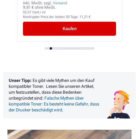
inkl. MwSt. zzgl.
Versand
inkl
9,81 € ohne MwSt.
13,2
55,57 Cent / ml
87,56
Niedrigster Preis der letzten 30 Tage:
11,21 €
Niedr
Kaufen
Unser Tipp:
Es gibt viele Mythen um den Kauf
kompatibler Toner. Lesen Sie unseren Artikel,
um festzustellen, dass diese Bedenken
unbegründet sind:
Falsche Mythen über
kompatible Toner: Es besteht keine Gefahr, dass
der Drucker beschädigt wird
.