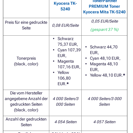
TonerPartner
Kyocera TK-
PREMIUM Toner
5240
Kyocera Mita TK-5240
0,05
EUR/Seite
Preis für eine gedruckte
0,08
EUR/Seite
Seite
(gesparrt 37 %)
Schwarz
75,37 EUR,
Schwarz 44,70
Cyan 107,39
EUR,
EUR,
Tonerpreis
Cyan 48,10 EUR,
Magenta
(black, color)
Magenta 48,10
107,16 EUR,
EUR,
Yellow
Yellow
48,10 EUR
.
*
106,80
EUR.
*
Die vom Hersteller
angegebene Anzahl der
4 000 Seiten/3
4 000 Seiten/3 000
gedruckten Seiten
000 Seiten
Seiten
(black, color)
Anzahl der gedruckten
4 054 Seiten
4 057 Seiten
Seiten