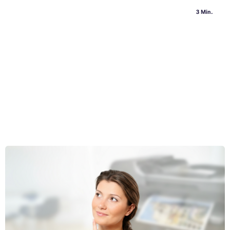
3 Min.
Brauche ich eine neue Patrone oder Kartusche? Wählen
Sie richtig und drucken Sie smart und billig
Ihr Drucker hört gerade in dem Moment mit dem Drucken auf, wenn
Sie es am meisten brauchen. Seien Sie darauf vorbereitet. Wissen Sie,
was der Unterschied zwischen einer Tonerpatrone und einer
Tintenkartusche ist? Und wie man ein Kartusche wechselt, ohne den
Ganzen Artikel lesen »
Drucker zu beschädigen?