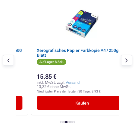
 500
Xerografisches Papier Farbkopie A4 / 250g 125
Xer
Blatt
Blat
Auf Lager 8 Stk.
Auf
15,85 €
16
inkl. MwSt. zzgl.
Versand
inkl
13,32 € ohne MwSt.
13,9
Niedrigster Preis der letzten 30 Tage:
8,93 €
Niedr
Kaufen