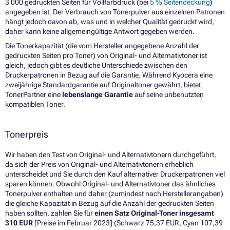
3 000 gedruckten Seiten für Vollfarbdruck (bei
5 % Seitendeckung
)
angegeben ist. Der Verbrauch von Tonerpulver aus einzelnen Patronen
hängt jedoch davon ab, was und in welcher Qualität gedruckt wird,
daher kann keine allgemeingültige Antwort gegeben werden.
Die Tonerkapazität (die vom Hersteller angegebene Anzahl der
gedruckten Seiten pro Toner) von Original- und Alternativtoner ist
gleich, jedoch gibt es deutliche Unterschiede zwischen den
Druckerpatronen in Bezug auf die Garantie. Während Kyocera eine
zweijährige Standardgarantie auf Originaltoner gewährt, bietet
TonerPartner eine
lebenslange Garantie
auf seine unbenutzten
kompatiblen Toner.
Tonerpreis
Wir haben den Test von Original- und Alternativtonern durchgeführt,
da sich der Preis von Original- und Alternativtonern erheblich
unterscheidet und Sie durch den Kauf alternativer Druckerpatronen viel
sparen können. Obwohl Original- und Alternativtoner das ähnliches
Tonerpulver enthalten und daher (zumindest nach Herstellerangaben)
die gleiche Kapazität in Bezug auf die Anzahl der gedruckten Seiten
haben sollten, zahlen Sie für
einen Satz Original-Toner insgesamt
310
EUR
[Preise im Februar 2023] (Schwarz 75,37 EUR, Cyan 107,39