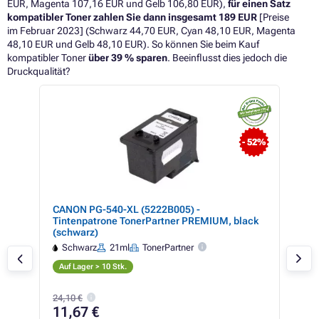
EUR, Magenta 107,16 EUR und Gelb 106,80 EUR),
für einen Satz
kompatibler Toner zahlen Sie dann insgesamt 189
EUR
[Preise
im Februar 2023] (Schwarz 44,70 EUR, Cyan 48,10 EUR, Magenta
48,10 EUR und Gelb 48,10 EUR)
. So können Sie beim Kauf
kompatibler Toner
über 39
%
sparen
. Beeinflusst dies jedoch die
Druckqualität?
 27%
- 52%
CANON PG-540-XL (5222B005) -
Tin
Tintenpatrone TonerPartner PREMIUM, black
305
(schwarz)
Schwarz
21ml
TonerPartner
S
Auf Lager > 10 Stk.
Auf
24,10 €
32,5
11,67 €
15