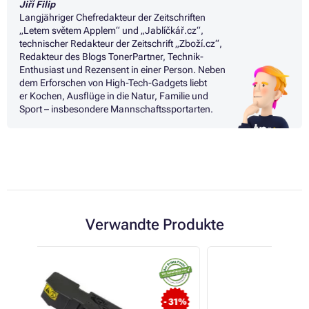
Jiří Filip
Langjähriger Chefredakteur der Zeitschriften
„Letem světem Applem“ und „Jablíčkář.cz“,
technischer Redakteur der Zeitschrift „Zboží.cz“,
Redakteur des Blogs TonerPartner, Technik-
Enthusiast und Rezensent in einer Person. Neben
dem Erforschen von High-Tech-Gadgets liebt
er Kochen, Ausflüge in die Natur, Familie und
Sport – insbesondere Mannschaftssportarten.
Verwandte Produkte
 31%
- 18%