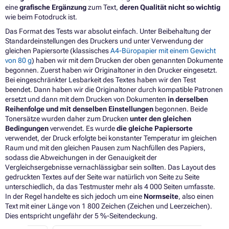
eine
grafische Ergänzung
zum Text,
deren Qualität nicht so wichtig
wie beim Fotodruck ist.
Das Format des Tests war absolut einfach. Unter Beibehaltung der
Standardeinstellungen des Druckers und unter Verwendung der
gleichen Papiersorte (klassisches
A4-Büropapier mit einem Gewicht
von 80 g
) haben wir mit dem Drucken der oben genannten Dokumente
begonnen. Zuerst haben wir Originaltoner in den Drucker eingesetzt.
Bei eingeschränkter Lesbarkeit des Textes haben wir den Test
beendet. Dann haben wir die Originaltoner durch kompatible Patronen
ersetzt und dann mit dem Drucken von Dokumenten
in derselben
Reihenfolge und mit denselben Einstellungen
begonnen. Beide
Tonersätze wurden daher zum Drucken
unter den gleichen
Bedingungen
verwendet. Es wurde
die gleiche Papiersorte
verwendet, der Druck erfolgte bei konstanter Temperatur im gleichen
Raum und mit den gleichen Pausen zum Nachfüllen des Papiers,
sodass die Abweichungen in der Genauigkeit der
Vergleichsergebnisse vernachlässigbar sein sollten. Das Layout des
gedruckten Textes auf der Seite war natürlich von Seite zu Seite
unterschiedlich, da das Testmuster mehr als 4 000 Seiten umfasste.
In der Regel handelte es sich jedoch um eine
Normseite
, also einen
Text mit einer Länge von 1 800 Zeichen (Zeichen und Leerzeichen).
Dies entspricht ungefähr der 5 %-Seitendeckung.