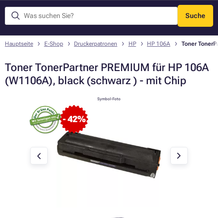
Suche
Menü
Hauptseite
E-Shop
Druckerpatronen
HP
HP 106A
Toner TonerP
Toner TonerPartner PREMIUM für HP 106A
(W1106A), black (schwarz ) - mit Chip
Symbol-Foto
- 42%