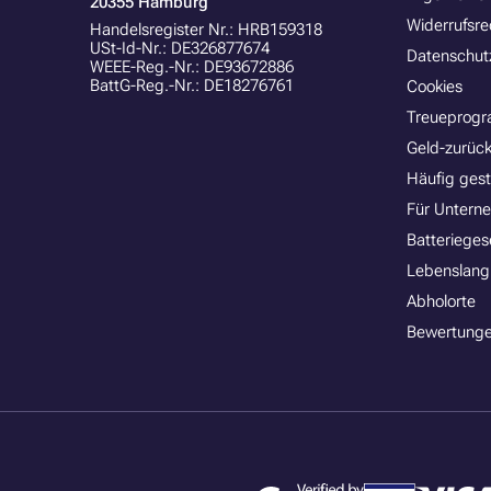
20355 Hamburg
Widerrufsre
Handelsregister Nr.: HRB159318
USt-Id-Nr.: DE326877674
Datenschut
WEEE-Reg.-Nr.: DE93672886
BattG-Reg.-Nr.: DE18276761
Cookies
Treueprog
Geld-zurück
Häufig gest
Für Untern
Batterieges
Lebenslang
Abholorte
Bewertunge