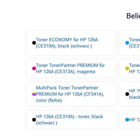
Bel
Toner ECONOMY für HP 126A
Tone
(CE310A), black (schwarz )
(CE3
Toner TonerPartner PREMIUM für
Tone
HP 126A (CE313A), magenta
HP 12
MultiPack Toner TonerPartner
HP 1
PREMIUM für HP 126A (CF341A),
black
color (farbe)
HP 126A (CE310A) - toner, black
HP 12
(schwarz )