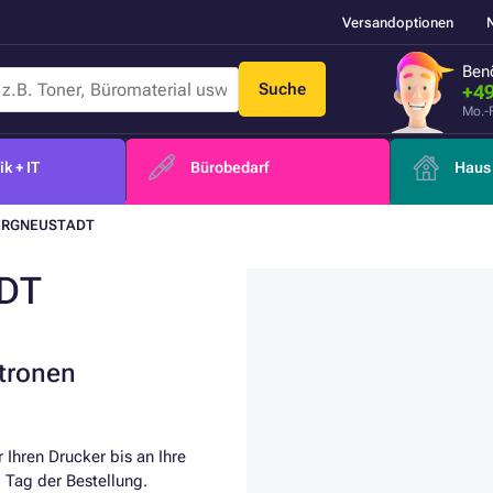
Versandoptionen
Benö
Suche
+49
Mo.-
k + IT
Bürobedarf
Haus 
BERGNEUSTADT
DT
atronen
 Ihren Drucker bis an Ihre
Tag der Bestellung.​