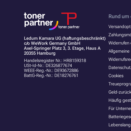
Rund um 
Versandopt
Zahlungsmö
Ledum Kamara UG (haftungsbeschränkt)
Widerrufen 
c/o WeWork Germany GmbH
Axel-Springer Platz 3, 3. Etage, Haus A
Allgemeine
20355 Hamburg
Widerrufsre
Handelsregister Nr.: HRB159318
USt-Id-Nr.: DE326877674
Datenschut
WEEE-Reg.-Nr.: DE93672886
BattG-Reg.-Nr.: DE18276761
Cookies
Treueprog
Geld-zurück
Häufig gest
Für Untern
Batterieges
Lebenslang