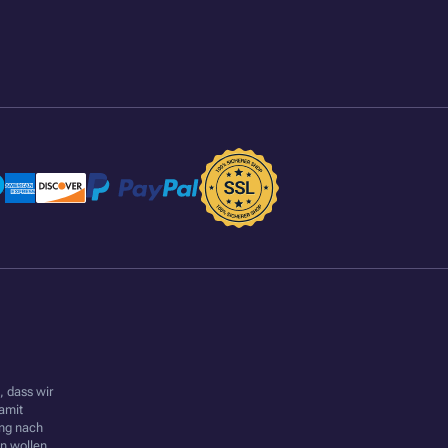
 dass wir
amit
ung nach
 wollen.