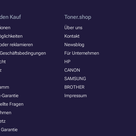
den Kauf
Toner.shop
ionen
Über uns
glichkeiten
Kontakt
oder reklamieren
Newsblog
 Geschäftsbedingungen
Für Unternehmen
cht
HP
z
CANON
SAMSUNG
ramm
BROTHER
-Garantie
Impressum
ellte Fragen
ehmen
etz
 Garantie