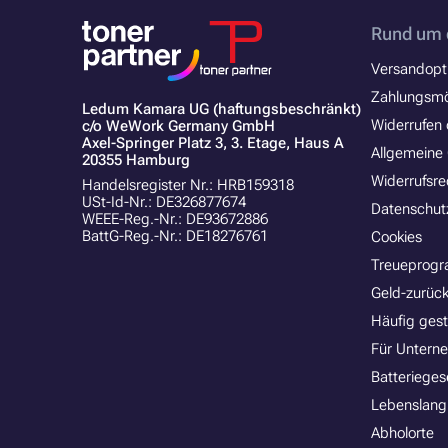
Rund um 
Versandopt
Zahlungsmö
Ledum Kamara UG (haftungsbeschränkt)
Widerrufen 
c/o WeWork Germany GmbH
Axel-Springer Platz 3, 3. Etage, Haus A
Allgemeine
20355 Hamburg
Widerrufsre
Handelsregister Nr.: HRB159318
USt-Id-Nr.: DE326877674
Datenschut
WEEE-Reg.-Nr.: DE93672886
BattG-Reg.-Nr.: DE18276761
Cookies
Treueprog
Geld-zurück
Häufig gest
Für Untern
Batterieges
Lebenslang
Abholorte