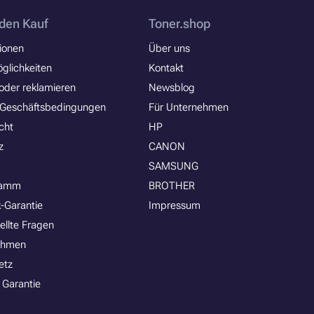
den Kauf
Toner.shop
ionen
Über uns
glichkeiten
Kontakt
oder reklamieren
Newsblog
 Geschäftsbedingungen
Für Unternehmen
cht
HP
z
CANON
SAMSUNG
ramm
BROTHER
-Garantie
Impressum
ellte Fragen
ehmen
etz
 Garantie