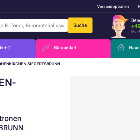
Versandoptionen
Benö
Suche
+49
Mo.-
k + IT
Bürobedarf
Haus 
HÖHENKIRCHEN-SIEGERTSBRUNN
EN-
atronen
SBRUNN