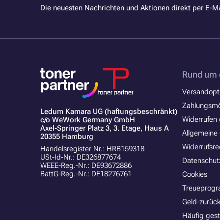
Die neuesten Nachrichten und Aktionen direkt per E-Ma
Rund um 
Versandopt
Zahlungsmö
Ledum Kamara UG (haftungsbeschränkt)
Widerrufen 
c/o WeWork Germany GmbH
Axel-Springer Platz 3, 3. Etage, Haus A
Allgemeine
20355 Hamburg
Widerrufsre
Handelsregister Nr.: HRB159318
USt-Id-Nr.: DE326877674
Datenschut
WEEE-Reg.-Nr.: DE93672886
BattG-Reg.-Nr.: DE18276761
Cookies
Treueprog
Geld-zurück
Häufig gest