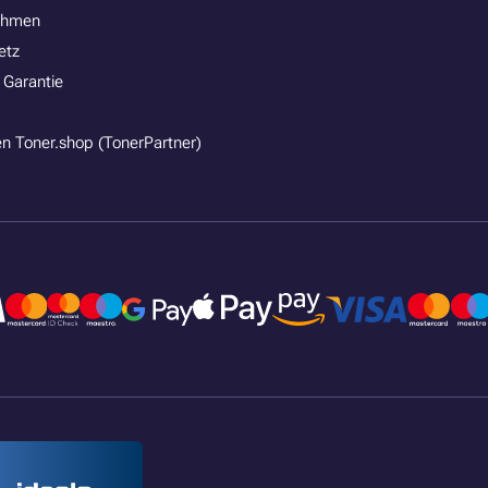
ehmen
etz
 Garantie
n Toner.shop (TonerPartner)