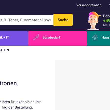
Versandoptionen
Benö
Suche
+49
Mo.-
k + IT
Bürobedarf
Haus 
ÖTHEN
atronen
 Ihren Drucker bis an Ihre
Tag der Bestellung.​