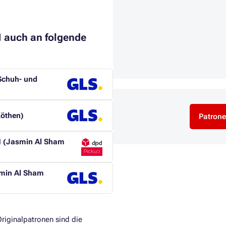
N auch an folgende
 Schuh- und
Köthen)
Patrone
 (Jasmin Al Sham
smin Al Sham
riginalpatronen sind die