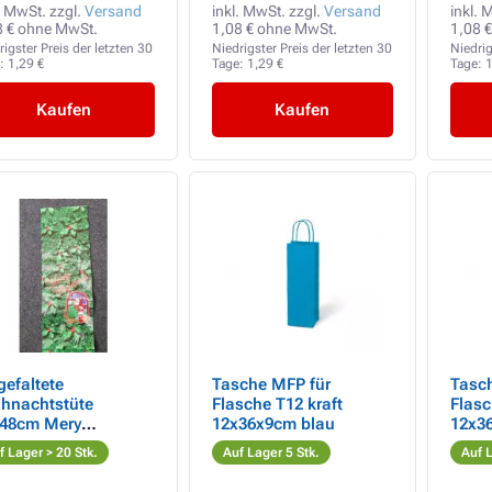
. MwSt. zzgl.
Versand
inkl. MwSt. zzgl.
Versand
inkl. 
8 € ohne MwSt.
1,08 € ohne MwSt.
1,08 
rigster Preis der letzten 30
Niedrigster Preis der letzten 30
Niedrig
e:
1,29 €
Tage:
1,29 €
Tage:
1
Kaufen
Kaufen
gefaltete
Tasche MFP für
Tasc
hnachtstüte
Flasche T12 kraft
Flasc
48cm Mery
12x36x9cm blau
12x3
mas Nicholas
f Lager > 20 Stk.
Auf Lager 5 Stk.
Auf L
n