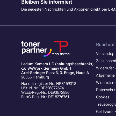
Bleiben Sie informiert
Die neuesten Nachrichten und Aktionen direkt per E-Ma
Rund um 
Versandopt
Zahlungsmö
Ledum Kamara UG (haftungsbeschränkt)
Widerrufen 
c/o WeWork Germany GmbH
Axel-Springer Platz 3, 3. Etage, Haus A
Allgemeine
20355 Hamburg
Widerrufsre
Handelsregister Nr.: HRB159318
USt-Id-Nr.: DE326877674
Datenschut
WEEE-Reg.-Nr.: DE93672886
BattG-Reg.-Nr.: DE18276761
Cookies
Treueprog
Geld-zurück