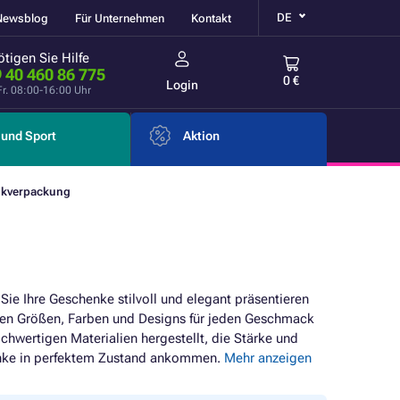
DE
Newsblog
Für Unternehmen
Kontakt
tigen Sie Hilfe
 40 460 86 775
0 €
Login
Fr. 08:00-16:00 Uhr
und Sport
Aktion
nkverpackung
Sie Ihre Geschenke stilvoll und elegant präsentieren
nen Größen, Farben und Designs für jeden Geschmack
hwertigen Materialien hergestellt, die Stärke und
chenke in perfektem Zustand ankommen.
Mehr anzeigen