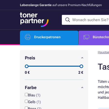
Lebenslange Garantie
auf unsere Premium-Nachfüllungen
Druckerpatronen
Bürotechni
Hauptse
Preis
Ta
0
€
2
€
Tüten 
möchte
Farbe
und je
Blau
(1)
Haltba
Gelb
(1)
Rosa
(1)