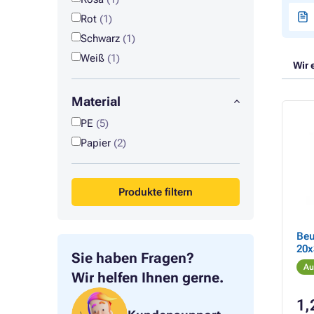
Rot
(1)
Schwarz
(1)
Weiß
(1)
Wir 
Material
PE
(5)
Papier
(2)
Produkte filtern
Beu
20x
Sie haben Fragen?
Au
Wir helfen Ihnen gerne.
1,