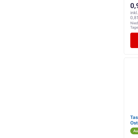
0,
inkl
0,8
Nied
Tag
Tas
Ost
Au