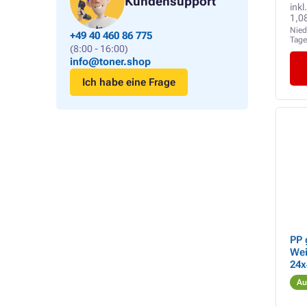
Kundensupport
inkl
1,0
Nied
+49 40 460 86 775
Tag
(8:00 - 16:00)
info@toner.shop
Ich habe eine Frage
PP 
Wei
24x
Christ
Au
grü