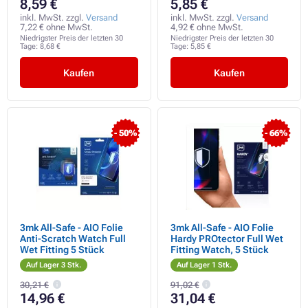
8,59 €
5,85 €
inkl. MwSt. zzgl.
Versand
inkl. MwSt. zzgl.
Versand
7,22 € ohne MwSt.
4,92 € ohne MwSt.
Niedrigster Preis der letzten 30
Niedrigster Preis der letzten 30
Tage:
8,68 €
Tage:
5,85 €
Kaufen
Kaufen
- 50%
- 66%
3mk All-Safe - AIO Folie
3mk All-Safe - AIO Folie
Anti-Scratch Watch Full
Hardy PROtector Full Wet
Wet Fitting 5 Stück
Fitting Watch, 5 Stück
Auf Lager 3 Stk.
Auf Lager 1 Stk.
30,21 €
91,02 €
14,96 €
31,04 €