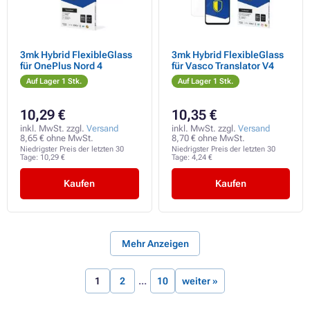
3mk Hybrid FlexibleGlass
3mk Hybrid FlexibleGlass
für OnePlus Nord 4
für Vasco Translator V4
Auf Lager 1 Stk.
Auf Lager 1 Stk.
10,29 €
10,35 €
inkl. MwSt. zzgl.
Versand
inkl. MwSt. zzgl.
Versand
8,65 € ohne MwSt.
8,70 € ohne MwSt.
Niedrigster Preis der letzten 30
Niedrigster Preis der letzten 30
Tage:
10,29 €
Tage:
4,24 €
Kaufen
Kaufen
Mehr Anzeigen
1
2
10
weiter »