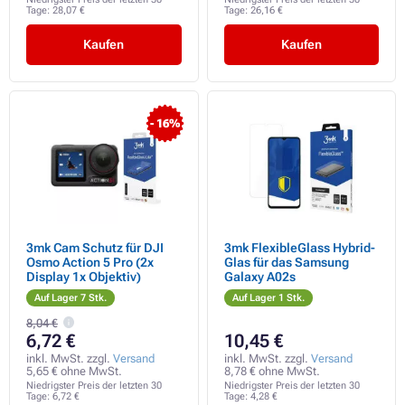
Tage:
28,07 €
Tage:
26,16 €
Kaufen
Kaufen
- 16%
3mk Cam Schutz für DJI
3mk FlexibleGlass Hybrid-
Osmo Action 5 Pro (2x
Glas für das Samsung
Display 1x Objektiv)
Galaxy A02s
Auf Lager 7 Stk.
Auf Lager 1 Stk.
8,04 €
6,72 €
10,45 €
inkl. MwSt. zzgl.
Versand
inkl. MwSt. zzgl.
Versand
5,65 € ohne MwSt.
8,78 € ohne MwSt.
Niedrigster Preis der letzten 30
Niedrigster Preis der letzten 30
Tage:
6,72 €
Tage:
4,28 €