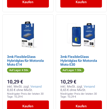
Kaufen
Kaufen
3mk FlexibleGlass
3mk FlexibleGlass
Hybridglas für Motorola
Hybridglas für Motorola
Moto E14
Moto E30
Auf Lager 4 Stk.
Auf Lager 1 Stk.
10,29 €
10,29 €
inkl. MwSt. zzgl.
Versand
inkl. MwSt. zzgl.
Versand
8,65 € ohne MwSt.
8,65 € ohne MwSt.
Niedrigster Preis der letzten 30
Niedrigster Preis der letzten 30
Tage:
10,29 €
Tage:
10,29 €
Kaufen
Kaufen