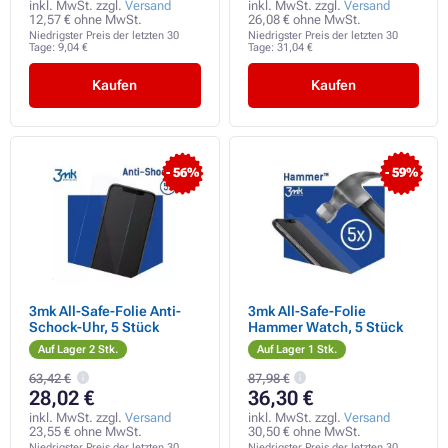
inkl. MwSt. zzgl.
Versand
inkl. MwSt. zzgl.
Versand
12,57 € ohne MwSt.
26,08 € ohne MwSt.
Niedrigster Preis der letzten 30
Niedrigster Preis der letzten 30
Tage:
9,04 €
Tage:
31,04 €
Kaufen
Kaufen
- 56%
- 59%
3mk All-Safe-Folie Anti-
3mk All-Safe-Folie
Schock-Uhr, 5 Stück
Hammer Watch, 5 Stück
Auf Lager 2 Stk.
Auf Lager 1 Stk.
63,42 €
87,98 €
28,02 €
36,30 €
inkl. MwSt. zzgl.
Versand
inkl. MwSt. zzgl.
Versand
23,55 € ohne MwSt.
30,50 € ohne MwSt.
Niedrigster Preis der letzten 30
Niedrigster Preis der letzten 30