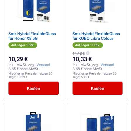
3mk Hybrid FlexibleGlass
3mk Hybrid FlexibleGlass
für Honor X8 5G
für KOBO Libra Colour
Auf Lager 1 Stk.
Auf Lager 11 Stk.
14,13 €
10,29 €
10,33 €
inkl. MwSt. zzgl.
Versand
inkl. MwSt. zzgl.
Versand
8,65 € ohne MwSt.
8,68 € ohne MwSt.
Niedrigster Preis der letzten 30
Niedrigster Preis der letzten 30
Tage:
10,29 €
Tage:
5,15 €
Kaufen
Kaufen