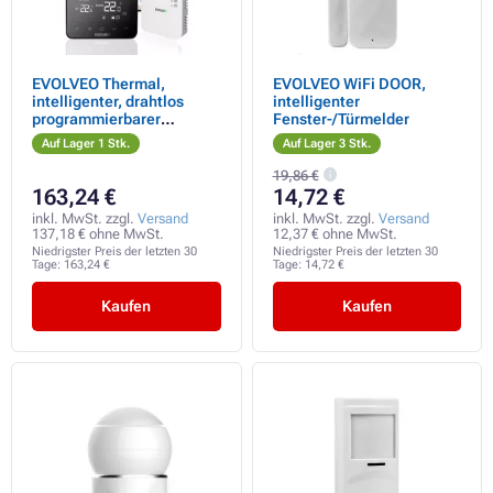
EVOLVEO Thermal,
EVOLVEO WiFi DOOR,
intelligenter, drahtlos
intelligenter
programmierbarer
Fenster-/Türmelder
Thermostat
Auf Lager 1 Stk.
Auf Lager 3 Stk.
19,86 €
163,24 €
14,72 €
inkl. MwSt. zzgl.
Versand
inkl. MwSt. zzgl.
Versand
137,18 € ohne MwSt.
12,37 € ohne MwSt.
Niedrigster Preis der letzten 30
Niedrigster Preis der letzten 30
Tage:
163,24 €
Tage:
14,72 €
Kaufen
Kaufen