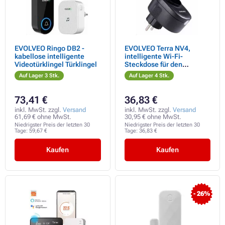
EVOLVEO Ringo DB2 -
EVOLVEO Terra NV4,
kabellose intelligente
intelligente Wi-Fi-
Videotürklingel Türklingel
Steckdose für den
Außenbereich
Auf Lager 3 Stk.
Auf Lager 4 Stk.
73,41 €
36,83 €
inkl. MwSt. zzgl.
Versand
inkl. MwSt. zzgl.
Versand
61,69 € ohne MwSt.
30,95 € ohne MwSt.
Niedrigster Preis der letzten 30
Niedrigster Preis der letzten 30
Tage:
59,67 €
Tage:
36,83 €
Kaufen
Kaufen
- 26%