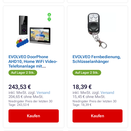
EVOLVEO DoorPhone
EVOLVEO Fernbedienung,
AHD10, Home WiFi Video-
Schlüsselanhänger
Telefonanlage mit
Türsteuerung und RFID,
Auf Lager 2 Stk.
Auf Lager 2 Stk.
schwarz-silberner 10"
Monitor, 32GB
243,53 €
18,39 €
inkl. MwSt. zzgl.
Versand
inkl. MwSt. zzgl.
Versand
204,65 € ohne MwSt.
15,45 € ohne MwSt.
Niedrigster Preis der letzten 30
Niedrigster Preis der letzten 30
Tage:
243,53 €
Tage:
18,39 €
Kaufen
Kaufen