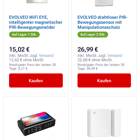
EVOLVEO WiFi EYE,
EVOLVEO drahtloser PIR-
intelligenter magnetischer
Bewegungssensor mit
PIR-Bewegungsmelder
Manipulationsschutz
Auf Lager 1 Stk.
Auf Lager 2 Stk.
15,02 €
26,99 €
inkl. MwSt. zzgl.
Versand
inkl. MwSt. zzgl.
Versand
12,62 € ohne MwSt.
22,68 € ohne MwSt.
Niedrigster Preis der letzten 30
Niedrigster Preis der letzten 30
Tage:
8,21 €
Tage:
26,99 €
Kaufen
Kaufen