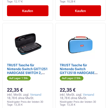
Tage:
12,17 €
Tage:
10,28 €
Kaufen
Kaufen
TRUST Tasche für
TRUST Tasche für
Nintendo Switch GXT1251
Nintendo Switch
HARDCASE SWITCH 2,
GXT1251B HARDCASE
schwarz
SWITCH 2, blau
Auf Lager 1 Stk.
Auf Lager 2 Stk.
22,35 €
22,35 €
inkl. MwSt. zzgl.
Versand
inkl. MwSt. zzgl.
Versand
18,78 € ohne MwSt.
18,78 € ohne MwSt.
Niedrigster Preis der letzten 30
Niedrigster Preis der letzten 30
Tage:
13,35 €
Tage:
13,35 €