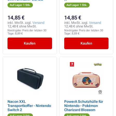
Auf Lager 1 Stk.
Auf Lager 1 Stk.
14,85 €
14,85 €
inkl. MwSt. zzgl.
Versand
inkl. MwSt. zzgl.
Versand
12,48 € ohne MwSt.
12,48 € ohne MwSt.
Niedrigster Preis der letzten 30
Niedrigster Preis der letzten 30
Tage:
8,89 €
Tage:
8,89 €
Kaufen
Kaufen
Nacon XXL
PowerA Schutzhülle für
Transportkoffer - Nintendo
Nintendo - Pokémon
Switch 2
Charizard Blossom
Auf Lager 2 Stk.
Auf Lager 2 Stk.