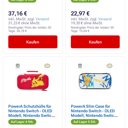
37,16 €
22,97 €
inkl. MwSt. zzgl.
Versand
inkl. MwSt. zzgl.
Versand
31,23 € ohne MwSt.
19,30 € ohne MwSt.
Niedrigster Preis der letzten 30
Niedrigster Preis der letzten 30
Tage:
26,78 €
Tage:
15,04 €
Kaufen
Kaufen
PowerA Schutzhülle für
PowerA Slim Case für
Nintendo Switch - OLED
Nintendo Switch - OLED
Modell, Nintendo Switch
Modell, Nintendo Switch
und Nintendo Switch Lite -
oder Nintendo Switch Lite
Auf Lager 4 Stk.
Auf Lager 5 Stk.
Pikachu Playday
- Pikachu Hochspannung