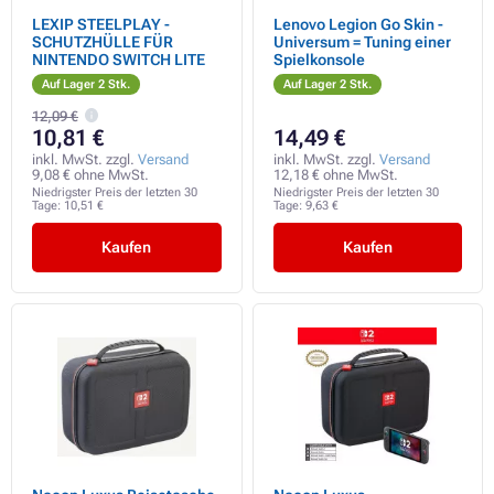
LEXIP STEELPLAY -
Lenovo Legion Go Skin -
SCHUTZHÜLLE FÜR
Universum = Tuning einer
NINTENDO SWITCH LITE
Spielkonsole
Auf Lager 2 Stk.
Auf Lager 2 Stk.
12,09 €
10,81 €
14,49 €
inkl. MwSt. zzgl.
Versand
inkl. MwSt. zzgl.
Versand
9,08 € ohne MwSt.
12,18 € ohne MwSt.
Niedrigster Preis der letzten 30
Niedrigster Preis der letzten 30
Tage:
10,51 €
Tage:
9,63 €
Kaufen
Kaufen