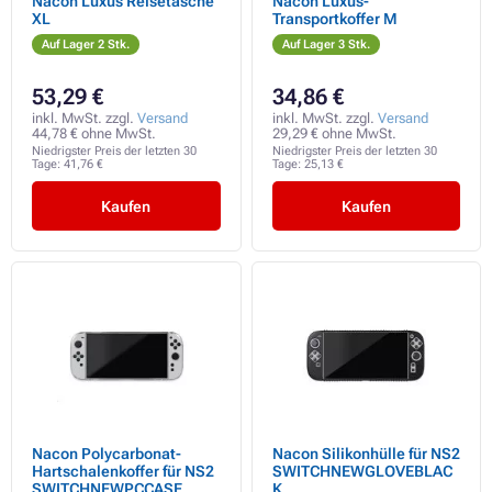
Nacon Luxus Reisetasche
Nacon Luxus-
XL
Transportkoffer M
Auf Lager 2 Stk.
Auf Lager 3 Stk.
53,29 €
34,86 €
inkl. MwSt. zzgl.
Versand
inkl. MwSt. zzgl.
Versand
44,78 € ohne MwSt.
29,29 € ohne MwSt.
Niedrigster Preis der letzten 30
Niedrigster Preis der letzten 30
Tage:
41,76 €
Tage:
25,13 €
Kaufen
Kaufen
Nacon Polycarbonat-
Nacon Silikonhülle für NS2
Hartschalenkoffer für NS2
SWITCHNEWGLOVEBLAC
SWITCHNEWPCCASE
K