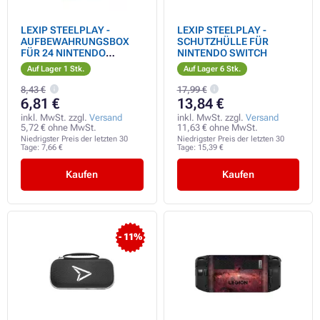
LEXIP STEELPLAY -
LEXIP STEELPLAY -
AUFBEWAHRUNGSBOX
SCHUTZHÜLLE FÜR
FÜR 24 NINTENDO
NINTENDO SWITCH
SWITCH SPIELE
Auf Lager 1 Stk.
Auf Lager 6 Stk.
8,43 €
17,99 €
6,81 €
13,84 €
inkl. MwSt. zzgl.
Versand
inkl. MwSt. zzgl.
Versand
5,72 € ohne MwSt.
11,63 € ohne MwSt.
Niedrigster Preis der letzten 30
Niedrigster Preis der letzten 30
Tage:
7,66 €
Tage:
15,39 €
Kaufen
Kaufen
- 11%