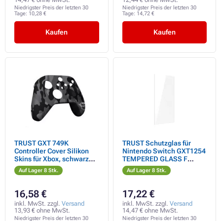
Niedrigster Preis der letzten 30
Niedrigster Preis der letzten 30
Tage:
10,28 €
Tage:
14,72 €
Kaufen
Kaufen
TRUST GXT 749K
TRUST Schutzglas für
Controller Cover Silikon
Nintendo Switch GXT1254
Skins für Xbox, schwarz
TEMPERED GLASS F
camo
SWITCH 2
Auf Lager 8 Stk.
Auf Lager 8 Stk.
16,58 €
17,22 €
inkl. MwSt. zzgl.
Versand
inkl. MwSt. zzgl.
Versand
13,93 € ohne MwSt.
14,47 € ohne MwSt.
Niedrigster Preis der letzten 30
Niedrigster Preis der letzten 30