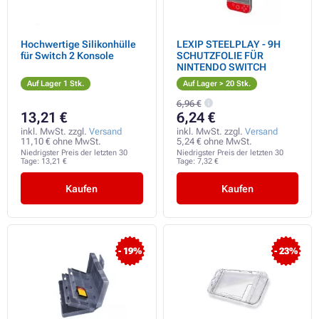
Hochwertige Silikonhülle
LEXIP STEELPLAY - 9H
für Switch 2 Konsole
SCHUTZFOLIE FÜR
NINTENDO SWITCH
Auf Lager 1 Stk.
Auf Lager > 20 Stk.
6,96 €
13,21 €
6,24 €
inkl. MwSt. zzgl.
Versand
inkl. MwSt. zzgl.
Versand
11,10 € ohne MwSt.
5,24 € ohne MwSt.
Niedrigster Preis der letzten 30
Niedrigster Preis der letzten 30
Tage:
13,21 €
Tage:
7,32 €
Kaufen
Kaufen
- 19%
- 23%