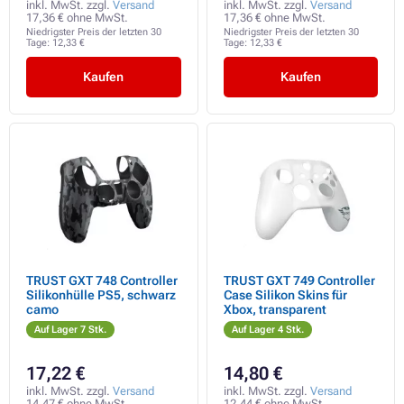
inkl. MwSt. zzgl.
Versand
inkl. MwSt. zzgl.
Versand
17,36 € ohne MwSt.
17,36 € ohne MwSt.
Niedrigster Preis der letzten 30
Niedrigster Preis der letzten 30
Tage:
12,33 €
Tage:
12,33 €
Kaufen
Kaufen
TRUST GXT 748 Controller
TRUST GXT 749 Controller
Silikonhülle PS5, schwarz
Case Silikon Skins für
camo
Xbox, transparent
Auf Lager 7 Stk.
Auf Lager 4 Stk.
17,22 €
14,80 €
inkl. MwSt. zzgl.
Versand
inkl. MwSt. zzgl.
Versand
14,47 € ohne MwSt.
12,44 € ohne MwSt.