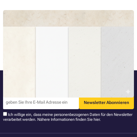
Papier ist nicht gleich Papier, Teil 1: Scharf auf Nutzung
Wenn bei Ihnen Drucken jeden Tag auf der Tagesordnung steht,
wissen Sie bestimmt, dass es nicht nur eine einzige Art von Papier gibt.
Es gibt mehrere Arten von Papier, die sich durch verschiedene
Parameter und auch danach unterscheiden, für welche Arten von
Ganzen Artikel lesen »
Drucken sie benutzt werden. In den zwei Teilen dieses Artikels werden
wir uns Schritt für Schritt die häufigsten und auch die weniger
häufigen Papierarten ansehen, die Sie für das Drucken verwenden
können. Der erste Teil beschäftigt sich mit dem Papier aus dem
Gesichtspunkt der Benutzung, also mit den verschiedenen
Papierarten, je nachdem, was wir drucken wollen.
Bleiben Sie informiert
Die neuesten Nachrichten und Aktionen direkt per E-Mail.
Newsletter Abonnieren
Ich willige ein, dass meine personenbezogenen Daten für den Newsletter
verarbeitet werden. Nähere Informationen finden Sie
hier
.