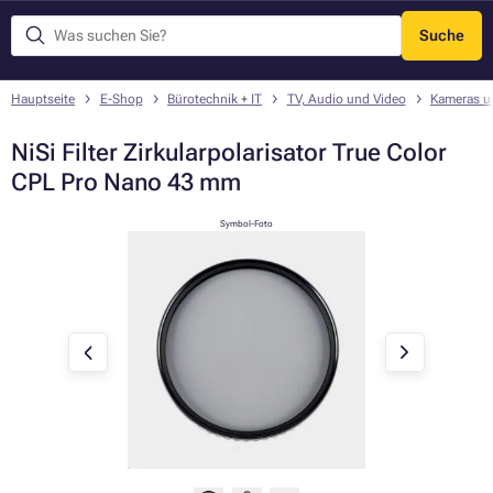
Suche
Menü
Hauptseite
E-Shop
Bürotechnik + IT
TV, Audio und Video
Kameras u
NiSi Filter Zirkularpolarisator True Color
CPL Pro Nano 43 mm
Symbol-Foto