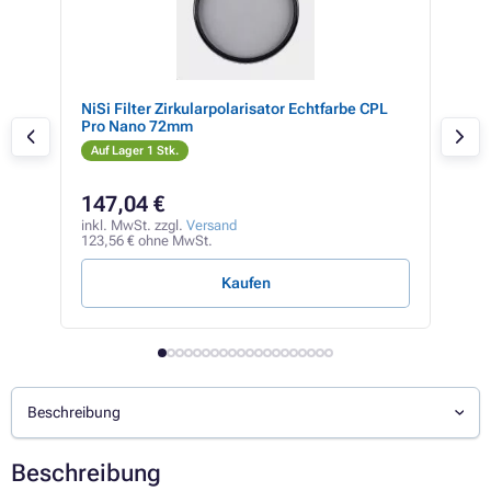
NiSi Filter Zirkularpolarisator Echtfarbe CPL
NiSi
Pro Nano 72mm
72
Auf Lager 1 Stk.
Auf
147,04 €
23
inkl. MwSt. zzgl.
Versand
inkl
123,56 € ohne MwSt.
195,
Kaufen
Beschreibung
Beschreibung