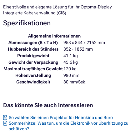
Eine stilvolle und elegante Lösung für Ihr Optoma-Display
Integrierte Kabelverwaltung (CIS)
Spezifikationen
Allgemeine Informationen
Abmessungen (B x T x H)
953 x 844 x 2152 mm
Hubbereich des Ständers
852 - 1852 mm
Produktgewicht
41,1 kg
Gewicht der Verpackung
45,6 kg
Maximal tragfähiges Gewicht
120 kg
Höhenverstellung
980 mm
Geschwindigkeit
80 mm/Sek.
Das könnte Sie auch interessieren
So wählen Sie einen Projektor für Heimkino und Büro
Sommerhitze: Was tun, um die Elektronik vor Überhitzung zu
schützen?