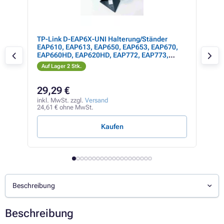
TP-Link D-EAP6X-UNI Halterung/Ständer
Opt
EAP610, EAP613, EAP650, EAP653, EAP670,
(70
EAP660HD, EAP620HD, EAP772, EAP773,
EAP673, EAP683, EAP787
Auf Lager 2 Stk.
Auf
58,3
29,29 €
37
inkl. MwSt. zzgl.
Versand
inkl
24,61 € ohne MwSt.
31,3
Kaufen
Beschreibung
Beschreibung