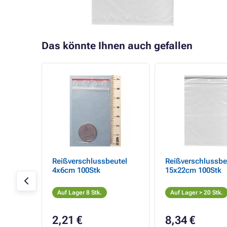
Das könnte Ihnen auch gefallen
ße 2,
Reißverschlussbeutel
Reißverschlussbe
x 150 x
4x6cm 100Stk
15x22cm 100Stk
Auf Lager 8 Stk.
Auf Lager > 20 Stk.
2,21 €
8,34 €