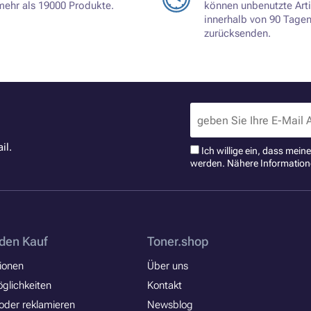
mehr als 19000 Produkte.
können unbenutzte Arti
innerhalb von 90 Tage
zurücksenden.
il.
Ich willige ein, dass mei
werden. Nähere Information
den Kauf
Toner.shop
ionen
Über uns
glichkeiten
Kontakt
oder reklamieren
Newsblog