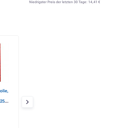
Niedrigster Preis der letzten 30 Tage:
14,41 €
olie,
Logo-Selbstklebefolie,
Klebeband, Acryl,
matt, silber, A4, 145
braun, 48mm, 66
125
g/m2, 1200dpi, 10 Blatt,
Blatt,
für Laserdrucker, L
Auf Lager > 20 Stk.
Auf Lager 12 Stk.
L
16,24 €
3,28 €