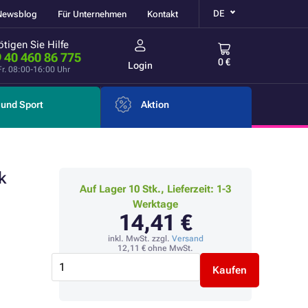
DE
Newsblog
Für Unternehmen
Kontakt
tigen Sie Hilfe
 40 460 86 775
0 €
Login
Fr. 08:00-16:00 Uhr
und Sport
Aktion
k
Auf Lager 10 Stk., Lieferzeit: 1-3
Werktage
14,41 €
inkl. MwSt. zzgl.
Versand
12,11 €
ohne MwSt.
Kaufen