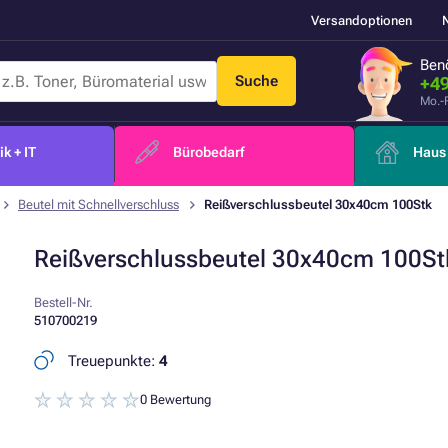
Versandoptionen
Benö
Suche
+49
Mo.-
k + IT
Bürobedarf
Haus 
Beutel mit Schnellverschluss
Reißverschlussbeutel 30x40cm 100Stk
Reißverschlussbeutel 30x40cm 100St
Bestell-Nr.
510700219
Treuepunkte:
4
0 Bewertung