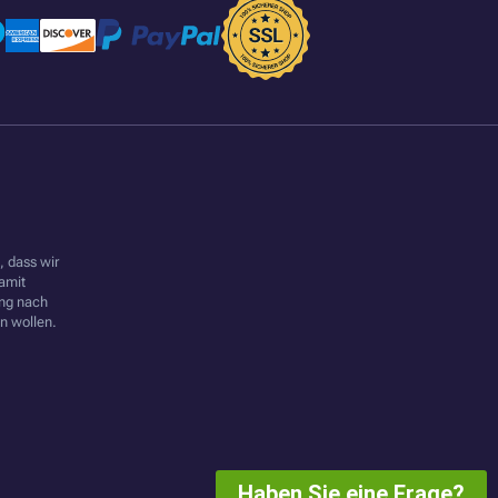
 dass wir
amit
ung nach
 wollen.
Haben Sie eine Frage?