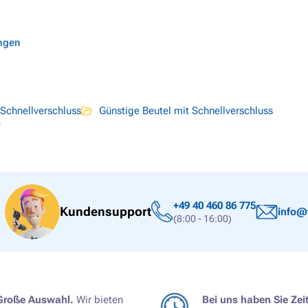
ungen
 Schnellverschluss
Günstige Beutel mit Schnellverschluss
e
+49 40 460 86 775
Kundensupport
info@
(8:00 - 16:00)
Große Auswahl.
Wir bieten
Bei uns haben Sie Zeit