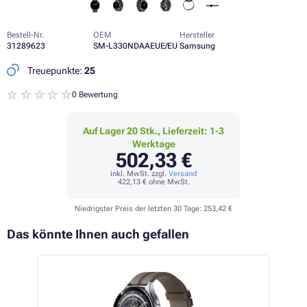
Bestell-Nr.
OEM
Hersteller
31289623
SM-L330NDAAEUE/EU
Samsung
Treuepunkte:
25
0 Bewertung
Auf Lager 20 Stk., Lieferzeit: 1-3
Werktage
502,33 €
inkl. MwSt. zzgl.
Versand
422,13 €
ohne MwSt.
Niedrigster Preis der letzten 30 Tage:
253,42 €
Das könnte Ihnen auch gefallen
 35%