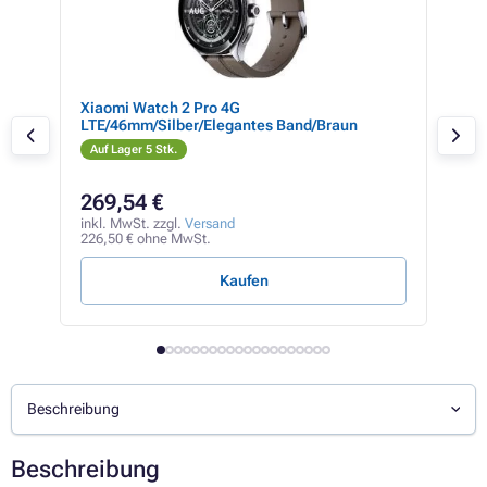
Xiaomi Watch 2 Pro 4G
Xia
LTE/46mm/Silber/Elegantes Band/Braun
Auf Lager 5 Stk.
Auf
269,54 €
16
inkl. MwSt. zzgl.
Versand
inkl
226,50 € ohne MwSt.
136,
Kaufen
Beschreibung
Beschreibung