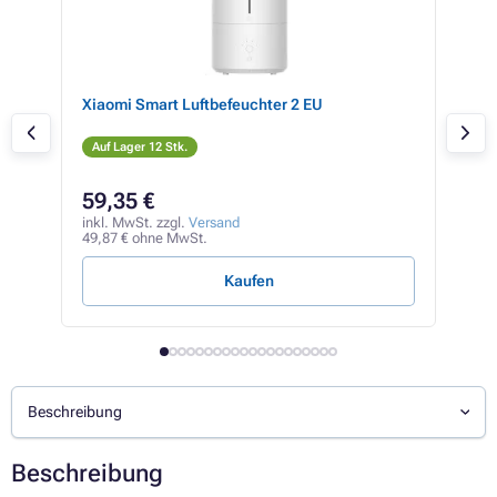
Xiaomi Smart Luftbefeuchter 2 EU
Xia
Auf Lager 12 Stk.
Auf
48,3
59,35 €
46
inkl. MwSt. zzgl.
Versand
inkl
49,87 € ohne MwSt.
39,3
Kaufen
Beschreibung
Beschreibung