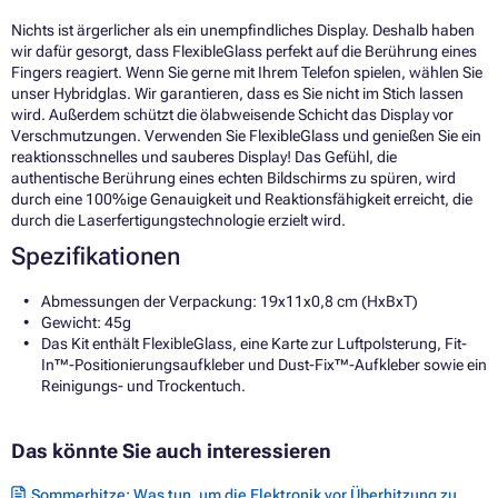
Nichts ist ärgerlicher als ein unempfindliches Display. Deshalb haben
wir dafür gesorgt, dass FlexibleGlass perfekt auf die Berührung eines
Fingers reagiert. Wenn Sie gerne mit Ihrem Telefon spielen, wählen Sie
unser Hybridglas. Wir garantieren, dass es Sie nicht im Stich lassen
wird. Außerdem schützt die ölabweisende Schicht das Display vor
Verschmutzungen. Verwenden Sie FlexibleGlass und genießen Sie ein
reaktionsschnelles und sauberes Display! Das Gefühl, die
authentische Berührung eines echten Bildschirms zu spüren, wird
durch eine 100%ige Genauigkeit und Reaktionsfähigkeit erreicht, die
durch die Laserfertigungstechnologie erzielt wird.
Spezifikationen
Abmessungen der Verpackung: 19x11x0,8 cm (HxBxT)
Gewicht: 45g
Das Kit enthält FlexibleGlass, eine Karte zur Luftpolsterung, Fit-
In™-Positionierungsaufkleber und Dust-Fix™-Aufkleber sowie ein
Reinigungs- und Trockentuch.
Das könnte Sie auch interessieren
Sommerhitze: Was tun, um die Elektronik vor Überhitzung zu