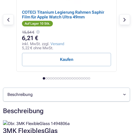
für
COTECi Titanium Legierung Rahmen Saphir
3mk
Film für Apple Watch Ultra 49mm
Auf Lager 10 Stk.
Auf
15,54 €
88,1
6,21 €
36
inkl. MwSt. zzgl.
Versand
inkl
5,22 € ohne MwSt.
30,5
Kaufen
Beschreibung
Beschreibung
3MK FlexiblesGlas