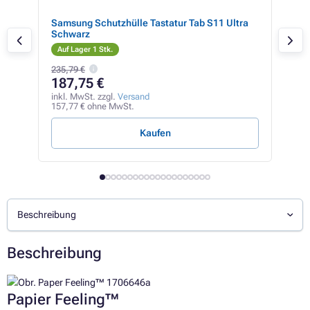
Samsung Schutzhülle Tastatur Tab S11 Ultra
3mk
Schwarz
K11
Auf Lager 1 Stk.
Auf
235,79 €
28,4
187,75 €
17
inkl. MwSt. zzgl.
Versand
inkl
157,77 € ohne MwSt.
14,8
Kaufen
Beschreibung
Beschreibung
Papier Feeling™