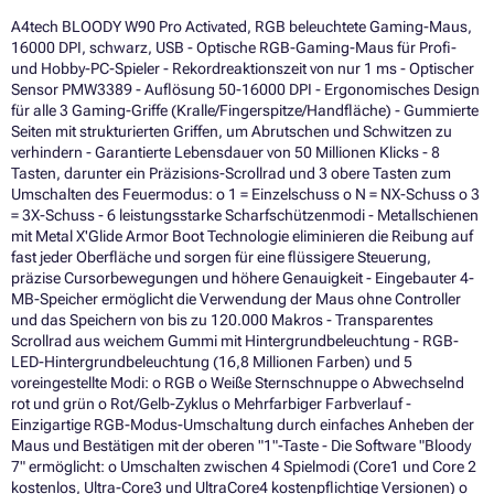
A4tech BLOODY W90 Pro Activated, RGB beleuchtete Gaming-Maus,
16000 DPI, schwarz, USB - Optische RGB-Gaming-Maus für Profi-
und Hobby-PC-Spieler - Rekordreaktionszeit von nur 1 ms - Optischer
Sensor PMW3389 - Auflösung 50-16000 DPI - Ergonomisches Design
für alle 3 Gaming-Griffe (Kralle/Fingerspitze/Handfläche) - Gummierte
Seiten mit strukturierten Griffen, um Abrutschen und Schwitzen zu
verhindern - Garantierte Lebensdauer von 50 Millionen Klicks - 8
Tasten, darunter ein Präzisions-Scrollrad und 3 obere Tasten zum
Umschalten des Feuermodus: o 1 = Einzelschuss o N = NX-Schuss o 3
= 3X-Schuss - 6 leistungsstarke Scharfschützenmodi - Metallschienen
mit Metal X'Glide Armor Boot Technologie eliminieren die Reibung auf
fast jeder Oberfläche und sorgen für eine flüssigere Steuerung,
präzise Cursorbewegungen und höhere Genauigkeit - Eingebauter 4-
MB-Speicher ermöglicht die Verwendung der Maus ohne Controller
und das Speichern von bis zu 120.000 Makros - Transparentes
Scrollrad aus weichem Gummi mit Hintergrundbeleuchtung - RGB-
LED-Hintergrundbeleuchtung (16,8 Millionen Farben) und 5
voreingestellte Modi: o RGB o Weiße Sternschnuppe o Abwechselnd
rot und grün o Rot/Gelb-Zyklus o Mehrfarbiger Farbverlauf -
Einzigartige RGB-Modus-Umschaltung durch einfaches Anheben der
Maus und Bestätigen mit der oberen "1"-Taste - Die Software "Bloody
7" ermöglicht: o Umschalten zwischen 4 Spielmodi (Core1 und Core 2
kostenlos, Ultra-Core3 und UltraCore4 kostenpflichtige Versionen) o