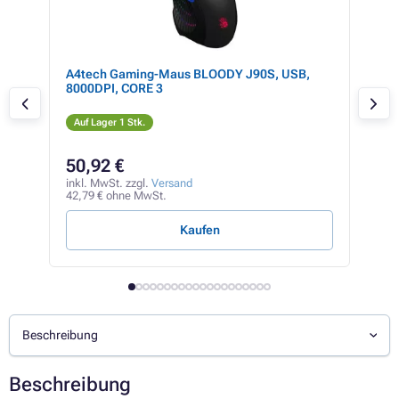
ng-
A4tech Gaming-Maus BLOODY J90S, USB,
HP 
8000DPI, CORE 3
Auf Lager 1 Stk.
Auf
50,92 €
80
inkl. MwSt. zzgl.
Versand
inkl
42,79 € ohne MwSt.
67,8
Kaufen
Beschreibung
Beschreibung