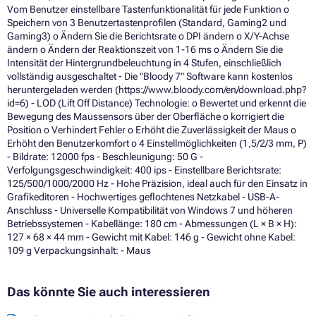
Vom Benutzer einstellbare Tastenfunktionalität für jede Funktion o
Speichern von 3 Benutzertastenprofilen (Standard, Gaming2 und
Gaming3) o Ändern Sie die Berichtsrate o DPI ändern o X/Y-Achse
ändern o Ändern der Reaktionszeit von 1-16 ms o Ändern Sie die
Intensität der Hintergrundbeleuchtung in 4 Stufen, einschließlich
vollständig ausgeschaltet - Die "Bloody 7" Software kann kostenlos
heruntergeladen werden (https://www.bloody.com/en/download.php?
id=6) - LOD (Lift Off Distance) Technologie: o Bewertet und erkennt die
Bewegung des Maussensors über der Oberfläche o korrigiert die
Position o Verhindert Fehler o Erhöht die Zuverlässigkeit der Maus o
Erhöht den Benutzerkomfort o 4 Einstellmöglichkeiten (1,5/2/3 mm, P)
- Bildrate: 12000 fps - Beschleunigung: 50 G -
Verfolgungsgeschwindigkeit: 400 ips - Einstellbare Berichtsrate:
125/500/1000/2000 Hz - Hohe Präzision, ideal auch für den Einsatz in
Grafikeditoren - Hochwertiges geflochtenes Netzkabel - USB-A-
Anschluss - Universelle Kompatibilität von Windows 7 und höheren
Betriebssystemen - Kabellänge: 180 cm - Abmessungen (L × B × H):
127 × 68 × 44 mm - Gewicht mit Kabel: 146 g - Gewicht ohne Kabel:
109 g Verpackungsinhalt: - Maus
Das könnte Sie auch interessieren