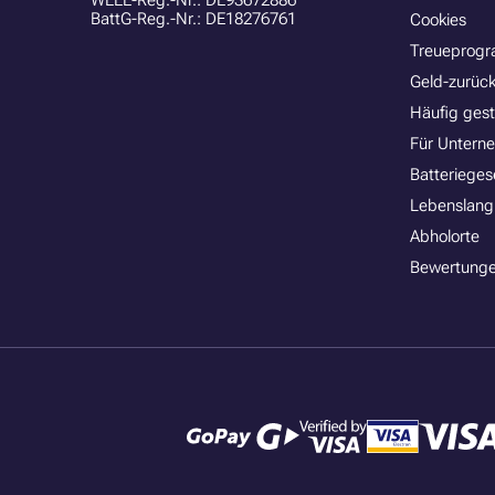
WEEE-Reg.-Nr.: DE93672886
BattG-Reg.-Nr.: DE18276761
Cookies
Treueprog
Geld-zurück
Häufig gest
Für Untern
Batterieges
Lebenslang
Abholorte
Bewertunge