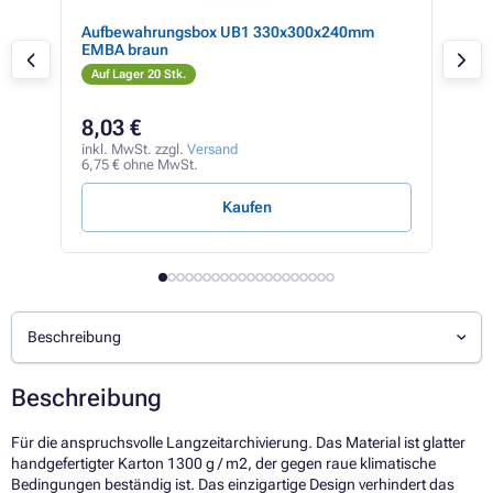
ß
Aufbewahrungsbox UB1 330x300x240mm
Plat
EMBA braun
Las
Auf Lager 20 Stk.
Auf
8,03 €
5,
inkl. MwSt. zzgl.
Versand
inkl
6,75 € ohne MwSt.
4,76
Kaufen
Beschreibung
Beschreibung
Für die anspruchsvolle Langzeitarchivierung. Das Material ist glatter
handgefertigter Karton 1300 g / m2, der gegen raue klimatische
Bedingungen beständig ist. Das einzigartige Design verhindert das