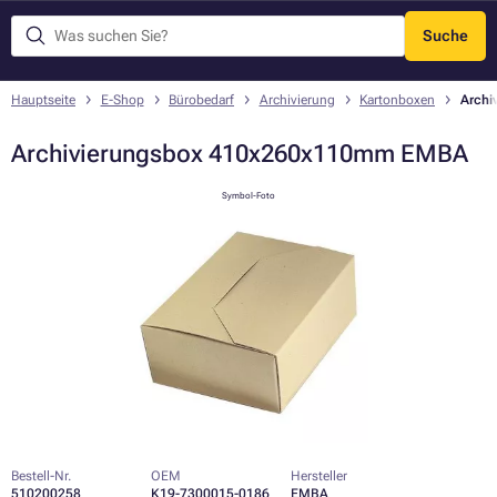
Suche
Menü
Hauptseite
E-Shop
Bürobedarf
Archivierung
Kartonboxen
Archi
Archivierungsbox 410x260x110mm EMBA
Symbol-Foto
Bestell-Nr.
OEM
Hersteller
510200258
K19-7300015-0186
EMBA