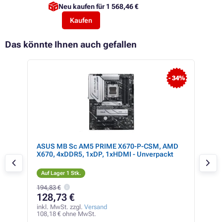
Neu kaufen für
1 568,46 €
Kaufen
Das könnte Ihnen auch gefallen
- 1%
- 34%
,
ASUS MB Sc AM5 PRIME X670-P-CSM, AMD
ASU
,
X670, 4xDDR5, 1xDP, 1xHDMI - Unverpackt
AMD
Auf Lager 1 Stk.
Auf
194,83 €
128,73 €
17
inkl. MwSt. zzgl.
Versand
inkl
108,18 € ohne MwSt.
147,