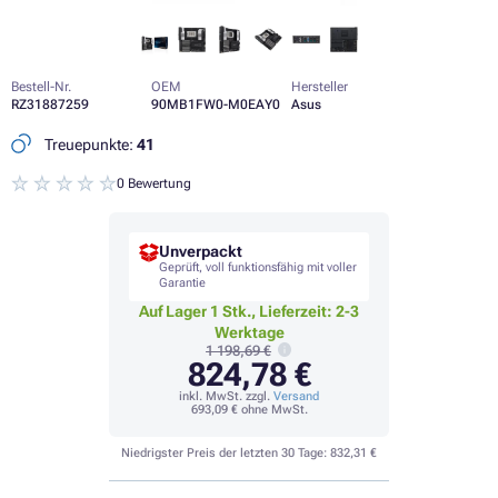
Bestell-Nr.
OEM
Hersteller
RZ31887259
90MB1FW0-M0EAY0
Asus
Treuepunkte:
41
0 Bewertung
Unverpackt
Geprüft, voll funktionsfähig mit voller
Garantie
Auf Lager 1 Stk., Lieferzeit: 2-3
Werktage
1 198,69 €
824,78 €
inkl. MwSt. zzgl.
Versand
693,09 €
ohne MwSt.
Niedrigster Preis der letzten 30 Tage:
832,31 €