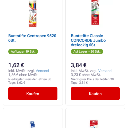
Buntstifte Centropen 9520
Buntstifte Classic
6St.
CONCORDE Jumbo
dreieckig 6St.
Auf Lager 19 Stk.
Auf Lager > 20 Stk.
1,62 €
3,84 €
inkl. MwSt. zzgl.
Versand
inkl. MwSt. zzgl.
Versand
1,36 € ohne MwSt.
3,23 € ohne MwSt.
Niedrigster Preis der letzten 30
Niedrigster Preis der letzten 30
Tage:
1,62 €
Tage:
3,84 €
Kaufen
Kaufen