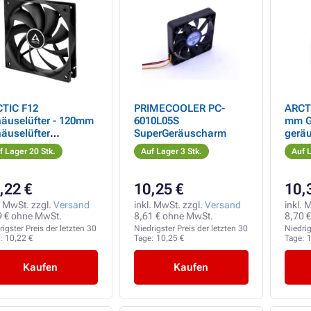
TIC F12
PRIMECOOLER PC-
ARCT
äuselüfter - 120mm
6010L05S
mm G
äuselüfter
SuperGeräuscharm
gerä
räuscharm
RPM, 
f Lager 20 Stk.
Auf Lager 3 Stk.
Auf L
,22 €
10,25 €
10,
. MwSt. zzgl.
Versand
inkl. MwSt. zzgl.
Versand
inkl. 
9 € ohne MwSt.
8,61 € ohne MwSt.
8,70 
rigster Preis der letzten 30
Niedrigster Preis der letzten 30
Niedrig
e:
10,22 €
Tage:
10,25 €
Tage:
1
Kaufen
Kaufen