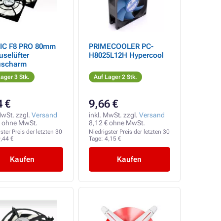
IC F8 PRO 80mm
PRIMECOOLER PC-
selüfter
H8025L12H Hypercool
uscharm
ager 3 Stk.
Auf Lager 2 Stk.
4 €
9,66 €
MwSt. zzgl.
Versand
inkl. MwSt. zzgl.
Versand
€ ohne MwSt.
8,12 € ohne MwSt.
ster Preis der letzten 30
Niedrigster Preis der letzten 30
,44 €
Tage:
4,15 €
Kaufen
Kaufen