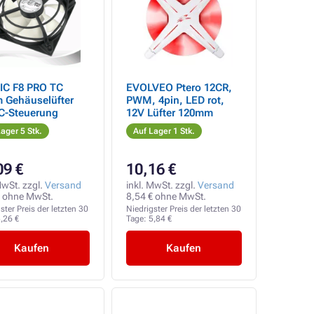
IC F8 PRO TC
EVOLVEO Ptero 12CR,
 Gehäuselüfter
PWM, 4pin, LED rot,
C-Steuerung
12V Lüfter 120mm
ager 5 Stk.
Auf Lager 1 Stk.
09 €
10,16 €
MwSt. zzgl.
Versand
inkl. MwSt. zzgl.
Versand
€ ohne MwSt.
8,54 € ohne MwSt.
ster Preis der letzten 30
Niedrigster Preis der letzten 30
,26 €
Tage:
5,84 €
Kaufen
Kaufen