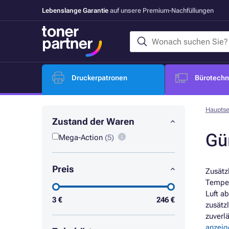
Lebenslange Garantie
auf unsere Premium-Nachfüllungen
Druckerpatronen
Bürotechni
Hauptse
Zustand der Waren
Gü
Mega-Action
(5)
Preis
Zusätz
Temper
Luft a
3
€
246
€
zusätz
zuverl
anzeig