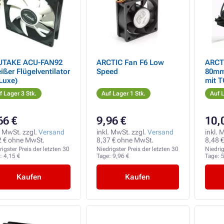
UTAKE ACU-FAN92
ARCTIC Fan F6 Low
ARCT
ißer Flügelventilator
Speed
80mm
Luxe)
mit T
f Lager 3 Stk.
Auf Lager 1 Stk.
Auf L
66 €
9,96 €
10,
. MwSt. zzgl.
Versand
inkl. MwSt. zzgl.
Versand
inkl. 
2 € ohne MwSt.
8,37 € ohne MwSt.
8,48 
rigster Preis der letzten 30
Niedrigster Preis der letzten 30
Niedrig
e:
4,15 €
Tage:
9,96 €
Tage:
5
Kaufen
Kaufen