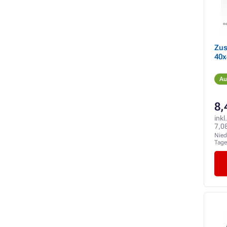
Zus
40x
Au
8,
inkl
7,0
Nied
Tag