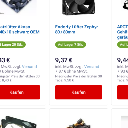
atzlüfter Akasa
Endorfy Lüfter Zephyr
ARCT
40x10 schwarz OEM
80 / 80mm
Gehäu
gerä
f Lager 20 Stk.
Auf Lager 7 Stk.
Auf L
43 €
9,37 €
9,4
. MwSt. zzgl.
Versand
inkl. MwSt. zzgl.
Versand
inkl. 
8 € ohne MwSt.
7,87 € ohne MwSt.
7,93 
rigster Preis der letzten 30
Niedrigster Preis der letzten 30
Niedrig
e:
8,43 €
Tage:
9,50 €
Tage:
9
Kaufen
Kaufen