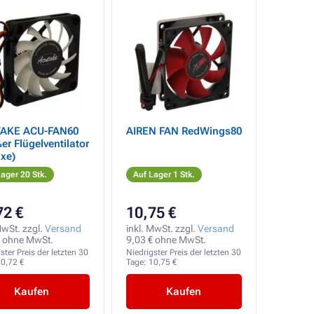
AKE ACU-FAN60
AIREN FAN RedWings80
er Flügelventilator
xe)
ager 20 Stk.
Auf Lager 1 Stk.
72 €
10,75 €
MwSt. zzgl.
Versand
inkl. MwSt. zzgl.
Versand
€ ohne MwSt.
9,03 € ohne MwSt.
ster Preis der letzten 30
Niedrigster Preis der letzten 30
0,72 €
Tage:
10,75 €
Kaufen
Kaufen