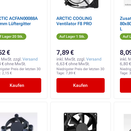
CTIC ACFAN00088A
ARCTIC COOLING
Zusat
mm Lüftergitter
Ventilator F8 PRO
80x8
L
f Lager 20 Stk.
Auf Lager 1 Stk.
Auf L
52 €
7,89 €
8,0
. MwSt. zzgl.
Versand
inkl. MwSt. zzgl.
Versand
inkl. 
4 € ohne MwSt.
6,63 € ohne MwSt.
6,80 
rigster Preis der letzten 30
Niedrigster Preis der letzten 30
Niedrig
e:
2,15 €
Tage:
7,89 €
Tage:
3
Kaufen
Kaufen