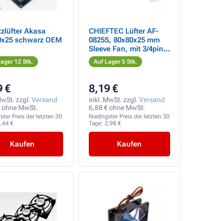
zlüfter Akasa
CHIEFTEC Lüfter AF-
0x25 schwarz OEM
0825S, 80x80x25 mm
Sleeve Fan, mit 3/4pin
Stecker
ager 12 Stk.
Auf Lager 5 Stk.
9 €
8,19 €
MwSt. zzgl.
Versand
inkl. MwSt. zzgl.
Versand
€ ohne MwSt.
6,88 € ohne MwSt.
ster Preis der letzten 30
Niedrigster Preis der letzten 30
,44 €
Tage:
2,98 €
Kaufen
Kaufen