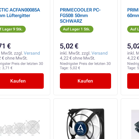
CTIC ACFAN00085A
PRIMECOOLER PC-
PRIM
m Lüftergitter
FG50B 50mm
60mm
SCHWARZ
f Lager 9 Stk.
Auf Lager 1 Stk.
Auf L
71 €
5,02 €
5,0
. MwSt. zzgl.
Versand
inkl. MwSt. zzgl.
Versand
inkl. 
2 € ohne MwSt.
4,22 € ohne MwSt.
4,22 
rigster Preis der letzten 30
Niedrigster Preis der letzten 30
Niedrig
e:
3,71 €
Tage:
5,02 €
Tage:
5
Kaufen
Kaufen