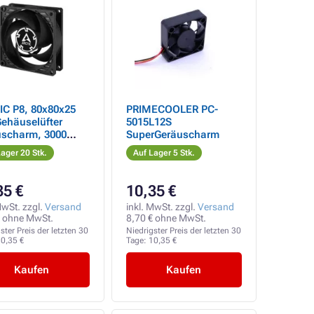
IC P8, 80x80x25
PRIMECOOLER PC-
ehäuselüfter
5015L12S
uscharm, 3000
SuperGeräuscharm
3-polig
ager 20 Stk.
Auf Lager 5 Stk.
35 €
10,35 €
MwSt. zzgl.
Versand
inkl. MwSt. zzgl.
Versand
€ ohne MwSt.
8,70 € ohne MwSt.
ster Preis der letzten 30
Niedrigster Preis der letzten 30
0,35 €
Tage:
10,35 €
Kaufen
Kaufen