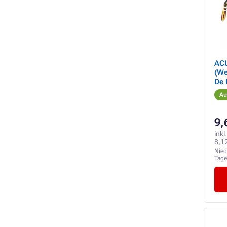
AC
(We
De 
Au
9,
inkl
8,1
Nied
Tag