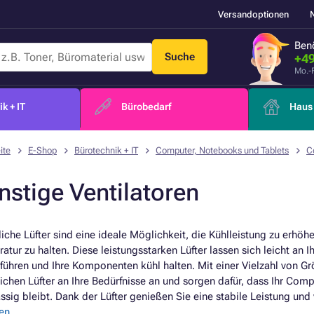
Versandoptionen
Benö
Suche
+49
Mo.-
k + IT
Bürobedarf
Haus 
ite
E-Shop
Bürotechnik + IT
Computer, Notebooks und Tablets
C
nstige Ventilatoren
liche Lüfter sind eine ideale Möglichkeit, die Kühlleistung zu erhö
atur zu halten. Diese leistungsstarken Lüfter lassen sich leicht a
bführen und Ihre Komponenten kühl halten. Mit einer Vielzahl von 
lichen Lüfter an Ihre Bedürfnisse an und sorgen dafür, dass Ihr Co
ässig bleibt. Dank der Lüfter genießen Sie eine stabile Leistung un
en