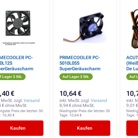
IMECOOLER PC-
PRIMECOOLER PC-
ACUT
0L12S
5010L05S
(Weiß
erGeräuscharm
SuperGeräuscharm
De Lu
f Lager 3 Stk.
Auf Lager 3 Stk.
Auf L
,40 €
10,64 €
10,
. MwSt. zzgl.
Versand
inkl. MwSt. zzgl.
Versand
inkl. 
4 € ohne MwSt.
8,94 € ohne MwSt.
9,01 
rigster Preis der letzten 30
Niedrigster Preis der letzten 30
Niedrig
e:
10,40 €
Tage:
10,64 €
Tage:
1
Kaufen
Kaufen