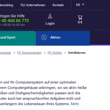
DE
Newsblog
Für Unternehmen
Kontakt
tigen Sie Hilfe
 40 460 86 775
0 €
Login
Fr. 08:00-16:00 Uhr
und Sport
Aktion
omputer
PC Komponenten
PC-Kühler
Ventilatoren
hen und Ihr Computersystem auf einer optimalen
n Ihrem Computergehäuse anbringen, wo sie aktiv heiße
Größen und Drehgeschwindigkeiten passen sich die
mputer auch bei anspruchsvollen Aufgaben kühl und
d verlängern die Lebensdauer Ihres Systems.
Mehr