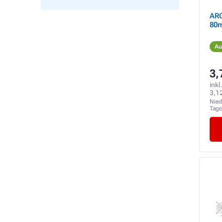
AR
80m
Au
3,
inkl
3,1
Nied
Tag