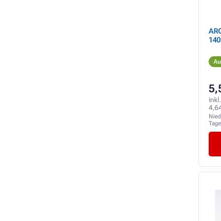
AR
140
Au
5,
inkl
4,6
Nied
Tag