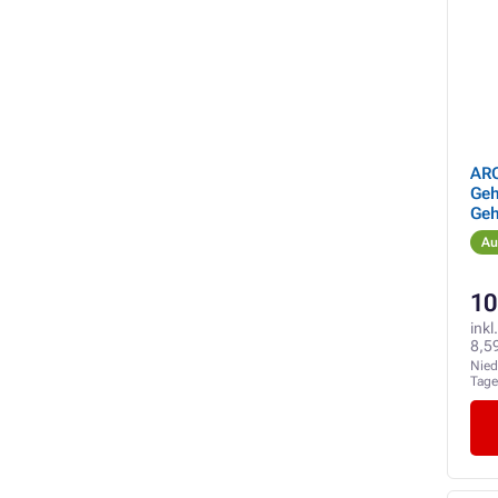
ARC
Geh
Geh
ge
Au
10
inkl
8,5
Nied
Tag