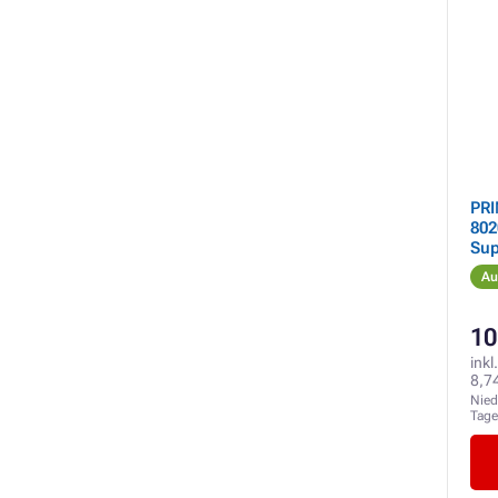
PR
802
Sup
Au
10
inkl
8,7
Nied
Tag