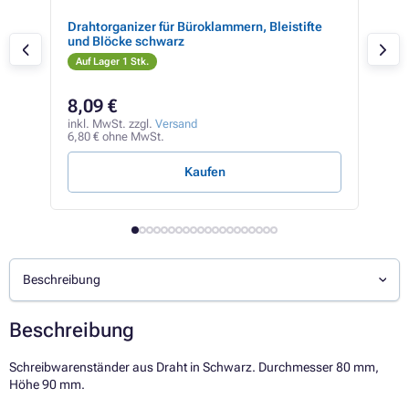
Drahtorganizer für Büroklammern, Bleistifte
Silb
und Blöcke schwarz
Auf Lager 1 Stk.
Auf
8,09 €
5,
inkl. MwSt. zzgl.
Versand
inkl
6,80 € ohne MwSt.
4,26
Kaufen
Beschreibung
Beschreibung
Schreibwarenständer aus Draht in Schwarz. Durchmesser 80 mm,
Höhe 90 mm.