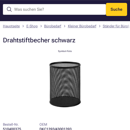
Suche
Menü
Hauptseite
E-Shop
Bürobedarf
Kleiner Bürobedarf
Ständer für Bürob
Drahtstiftbecher schwarz
Symbol-Foto
Bestell-Nr.
OEM
510400375
DKC1393/43001393