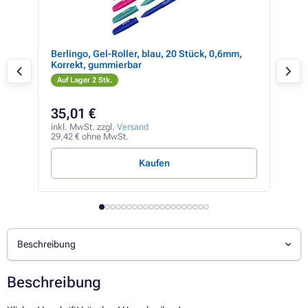
tz
Berlingo, Gel-Roller, blau, 20 Stück, 0,6mm,
Gel
Korrekt, gummierbar
bla
Auf Lager 2 Stk.
Auf
35,01 €
1,
inkl. MwSt. zzgl.
Versand
inkl
29,42 € ohne MwSt.
1,21
Kaufen
Beschreibung
Beschreibung