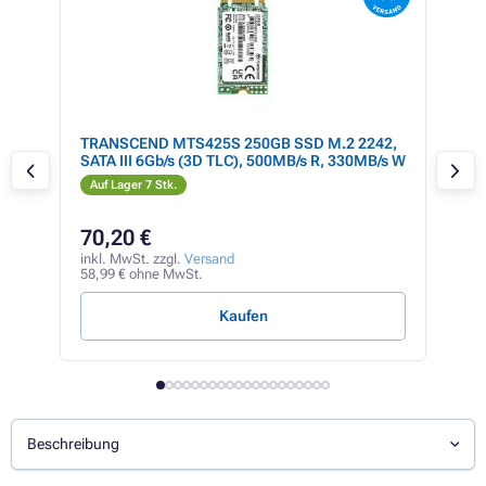
e
TRANSCEND MTS425S 250GB SSD M.2 2242,
TRA
SATA III 6Gb/s (3D TLC), 500MB/s R, 330MB/s W
Gen
Auf Lager 7 Stk.
Auf
70,20 €
12
inkl. MwSt. zzgl.
Versand
inkl
58,99 € ohne MwSt.
107,
Kaufen
Beschreibung