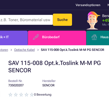
Versandoptionen
Benö
Suche
+49
Mo.-
k + IT
Bürobedarf
Haus 
ktoren
Optische Kabel
SAV 115-008 Opt.k.Toslink M-M PG SENCOR
SAV 115-008 Opt.k.Toslink M-M PG
SENCOR
Bestell-Nr.
Hersteller
735020207
SENCOR
0 Bewertung