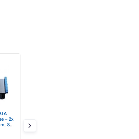
ATA
DisplayPort-Stecker –
Stromkabel PC zu 
e – 2x
HDMI-Stecker-
Adapter 3-adrig 23
 m, 80
Videokabel, 5 m,
1m
au,
schwarz, AUSVERKAUF
Auf Lager > 20 Stk.
Auf Lager 20 Stk.
utel