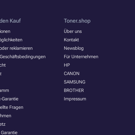
den Kauf
Toner.shop
ionen
Über uns
glichkeiten
Kontakt
oder reklamieren
Newsblog
 Geschäftsbedingungen
Für Unternehmen
cht
HP
z
CANON
SAMSUNG
ramm
BROTHER
-Garantie
Impressum
ellte Fragen
ehmen
etz
 Garantie