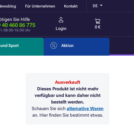
DE
Newsblog
Für Unternehmen
Kontakt
tigen Sie Hilfe
 40 460 86 775
0 €
Login
Fr. 08:00-16:00 Uhr
und Sport
Aktion
Ausverkauft
Dieses Produkt ist nicht mehr
verfügbar und kann daher nicht
bestellt werden.
Schauen Sie sich
alternative Waren
an. Hier finden Sie bestimmt etwas.