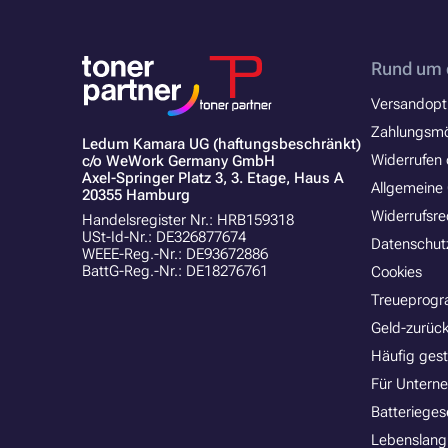
Rund um 
Versandopt
Zahlungsmö
Ledum Kamara UG (haftungsbeschränkt)
Widerrufen 
c/o WeWork Germany GmbH
Axel-Springer Platz 3, 3. Etage, Haus A
Allgemeine
20355 Hamburg
Widerrufsre
Handelsregister Nr.: HRB159318
USt-Id-Nr.: DE326877674
Datenschut
WEEE-Reg.-Nr.: DE93672886
BattG-Reg.-Nr.: DE18276761
Cookies
Treueprog
Geld-zurück
Häufig gest
Für Untern
Batterieges
Lebenslang