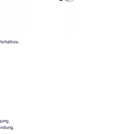
erhältnis.
gung.
indung.