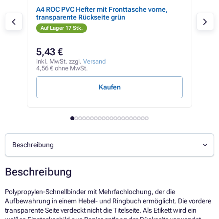
A4 ROC PVC Hefter mit Fronttasche vorne,
Sch
transparente Rückseite grün
Vord
Auf Lager 17 Stk.
Auf
5,43 €
1,
inkl. MwSt. zzgl.
Versand
inkl
4,56 € ohne MwSt.
1,65
Kaufen
Beschreibung
Beschreibung
Polypropylen-Schnellbinder mit Mehrfachlochung, der die
Aufbewahrung in einem Hebel- und Ringbuch ermöglicht. Die vordere
transparente Seite verdeckt nicht die Titelseite. Als Etikett wird ein