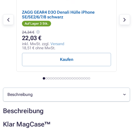
laxy
ZAGG GEAR4 D3O Denali Hülle iPhone
ZAG
SE/SE2/6/7/8 schwarz
SE/
Auf Lager 3 Stk.
Auf
24,34 €
14,1
22,03 €
13
inkl. MwSt. zzgl.
Versand
inkl
18,51 € ohne MwSt.
11,6
Kaufen
Beschreibung
Beschreibung
Klar MagCase™