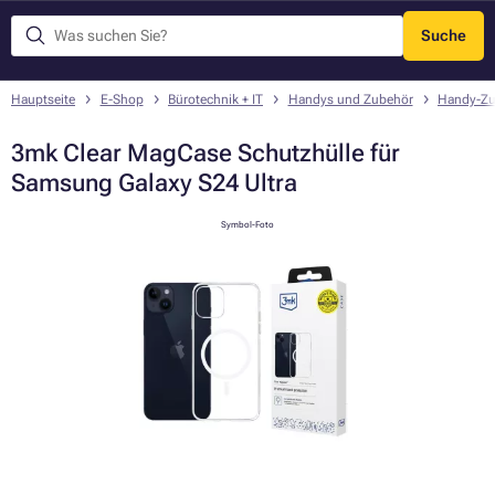
Suche
Menü
Hauptseite
E-Shop
Bürotechnik + IT
Handys und Zubehör
Handy-Zu
3mk Clear MagCase Schutzhülle für
Samsung Galaxy S24 Ultra
Symbol-Foto