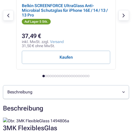
-
Belkin SCREENFORCE UltraGlass Anti-
ZAGG
15
Microbial Schutzglas für iPhone 16E / 14 / 13 /
Pro
13 Pro
Auf Lager 5 Stk.
Auf
35,5
37,49 €
22
inkl. MwSt. zzgl.
Versand
inkl
31,50 € ohne MwSt.
18,6
Kaufen
Beschreibung
Beschreibung
3MK FlexiblesGlas