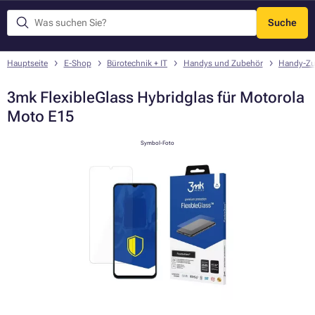
Suche
Menü
Hauptseite
E-Shop
Bürotechnik + IT
Handys und Zubehör
Handy-Zu
3mk FlexibleGlass Hybridglas für Motorola
Moto E15
Symbol-Foto