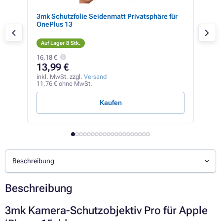
3mk Schutzfolie Seidenmatt Privatsphäre für
Bel
S 4G
OnePlus 13
Micr
13 
Auf Lager 8 Stk.
Auf
16,18 €
13,99 €
37
inkl. MwSt. zzgl.
Versand
inkl
11,76 € ohne MwSt.
31,5
Kaufen
Beschreibung
Beschreibung
3mk Kamera-Schutzobjektiv Pro für Apple