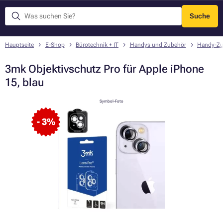
Suche
Menü
Hauptseite
E-Shop
Bürotechnik + IT
Handys und Zubehör
Handy-Zu
3mk Objektivschutz Pro für Apple iPhone
15, blau
Symbol-Foto
- 3%