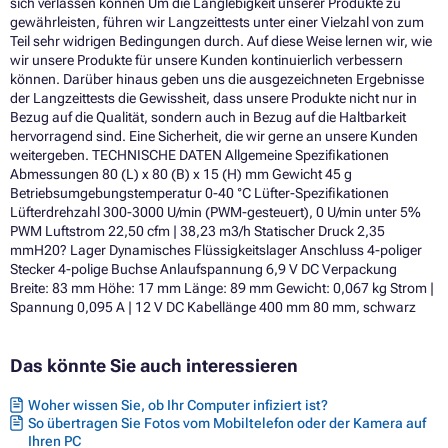
sich verlassen können Um die Langlebigkeit unserer Produkte zu
gewährleisten, führen wir Langzeittests unter einer Vielzahl von zum
Teil sehr widrigen Bedingungen durch. Auf diese Weise lernen wir, wie
wir unsere Produkte für unsere Kunden kontinuierlich verbessern
können. Darüber hinaus geben uns die ausgezeichneten Ergebnisse
der Langzeittests die Gewissheit, dass unsere Produkte nicht nur in
Bezug auf die Qualität, sondern auch in Bezug auf die Haltbarkeit
hervorragend sind. Eine Sicherheit, die wir gerne an unsere Kunden
weitergeben. TECHNISCHE DATEN Allgemeine Spezifikationen
Abmessungen 80 (L) x 80 (B) x 15 (H) mm Gewicht 45 g
Betriebsumgebungstemperatur 0-40 °C Lüfter-Spezifikationen
Lüfterdrehzahl 300-3000 U/min (PWM-gesteuert), 0 U/min unter 5%
PWM Luftstrom 22,50 cfm | 38,23 m3/h Statischer Druck 2,35
mmH20? Lager Dynamisches Flüssigkeitslager Anschluss 4-poliger
Stecker 4-polige Buchse Anlaufspannung 6,9 V DC Verpackung
Breite: 83 mm Höhe: 17 mm Länge: 89 mm Gewicht: 0,067 kg Strom |
Spannung 0,095 A | 12 V DC Kabellänge 400 mm 80 mm, schwarz
Das könnte Sie auch interessieren
Woher wissen Sie, ob Ihr Computer infiziert ist?
So übertragen Sie Fotos vom Mobiltelefon oder der Kamera auf
Ihren PC