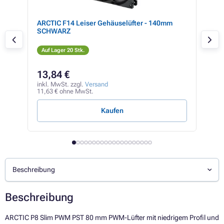
ARCTIC F14 Leiser Gehäuselüfter - 140mm
GIG
SCHWARZ
3x1
Auf Lager 20 Stk.
Auf
13,84 €
46
inkl. MwSt. zzgl.
Versand
inkl
11,63 € ohne MwSt.
39,3
Kaufen
Beschreibung
Beschreibung
ARCTIC P8 Slim PWM PST 80 mm PWM-Lüfter mit niedrigem Profil und