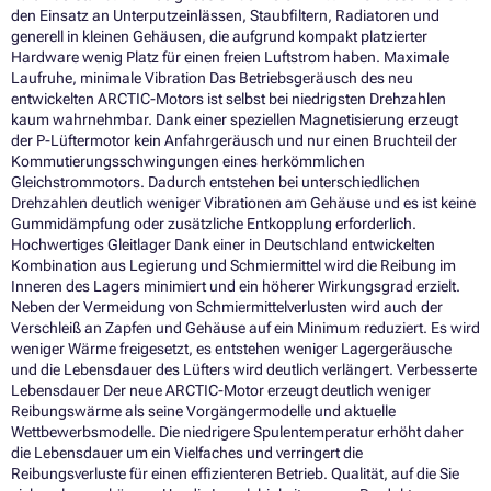
den Einsatz an Unterputzeinlässen, Staubfiltern, Radiatoren und
generell in kleinen Gehäusen, die aufgrund kompakt platzierter
Hardware wenig Platz für einen freien Luftstrom haben. Maximale
Laufruhe, minimale Vibration Das Betriebsgeräusch des neu
entwickelten ARCTIC-Motors ist selbst bei niedrigsten Drehzahlen
kaum wahrnehmbar. Dank einer speziellen Magnetisierung erzeugt
der P-Lüftermotor kein Anfahrgeräusch und nur einen Bruchteil der
Kommutierungsschwingungen eines herkömmlichen
Gleichstrommotors. Dadurch entstehen bei unterschiedlichen
Drehzahlen deutlich weniger Vibrationen am Gehäuse und es ist keine
Gummidämpfung oder zusätzliche Entkopplung erforderlich.
Hochwertiges Gleitlager Dank einer in Deutschland entwickelten
Kombination aus Legierung und Schmiermittel wird die Reibung im
Inneren des Lagers minimiert und ein höherer Wirkungsgrad erzielt.
Neben der Vermeidung von Schmiermittelverlusten wird auch der
Verschleiß an Zapfen und Gehäuse auf ein Minimum reduziert. Es wird
weniger Wärme freigesetzt, es entstehen weniger Lagergeräusche
und die Lebensdauer des Lüfters wird deutlich verlängert. Verbesserte
Lebensdauer Der neue ARCTIC-Motor erzeugt deutlich weniger
Reibungswärme als seine Vorgängermodelle und aktuelle
Wettbewerbsmodelle. Die niedrigere Spulentemperatur erhöht daher
die Lebensdauer um ein Vielfaches und verringert die
Reibungsverluste für einen effizienteren Betrieb. Qualität, auf die Sie