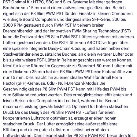
PST Optimal für HTPC, SBC und Slim-Systeme Mit einer geringen
Bauhöhe von 15 mm und einem äußerst energieeffizienten Betrieb
eignet sich der P8 Slim PWM PST für den Einsatz in kleinen Computern
wie Single Board Computern und der gesamten SFF-Serie. 300 bis
3000 RPM gesteuert durch PWM PST Mit einem breiten
Drehzahlbereich und der innovativen PWM Sharing Technology (PST)
kann die Drehzahl des P8 Slim PWM PST-Lüfters synchron mit anderen
Lüftern gesteuert werden. Die PST-Lüfter von ARCTIC verfügen über
eine spezielle integrierte Daisy-Chain-Lösung und haben neben dem
Steckverbinder eine zusätzliche Buchse, an die ein weiterer Lüfter oder
bis zu vier weitere PST-Lüfter in Reihe angeschlossen werden können.
Ideal für kleine Räume Im Gegensatz zu Standard-80-mm-Lüftern mit
einer Dicke von 25 mm hat der P8 Slim PWM PST eine Einbauhöhe von
nur 15 mm. Dies macht ihn zu einer idealen Wahl für Small Form
Factor (SFF)-Gehäuse. 0dB - Null-Drehzahl-Modus Die
Geschwindigkeit des P8 Slim PWM PST kann mit Hilfe des PWM bis
zum Stillstand reduziert werden. Dies ermöglicht einen effizienten und
leisen Betrieb des Computers im Leerlauf, während bei Bedarf
maximale Leistung gewährleistet ist. Optimiert für hohen statischen
Druck Da das Design des P8 Slim PWM PST-Lüfters für einen
konzentrierten Luftstrom optimiert ist, erzeugt er einen hohen
statischen Druck. Der Lüfter ermöglicht eine äußerst effiziente
Kühlung und einen guten Luftstrom - selbst bei erhöhtem
Luftwiderstand. Damit eignet sich der P8 Slim PWM PST besonders für