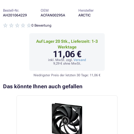
Bestell-Nr.
OEM
Hersteller
AH201064229
ACFAN00295A
ARCTIC
0 Bewertung
Auf Lager 20 Stk., Lieferzeit: 1-3
Werktage
11,06 €
inkl. MwSt. zzgl.
Versand
9,29 €
ohne MwSt.
Niedrigster Preis der letzten 30 Tage:
11,06 €
Das könnte Ihnen auch gefallen
 22%