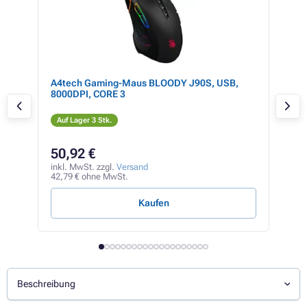
ng-
A4tech Gaming-Maus BLOODY J90S, USB,
HP 
8000DPI, CORE 3
Auf Lager 3 Stk.
Auf
50,92 €
80
inkl. MwSt. zzgl.
Versand
inkl
42,79 € ohne MwSt.
67,8
Kaufen
Beschreibung