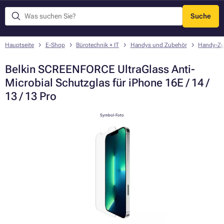
Suche
Menü
Hauptseite
E-Shop
Bürotechnik + IT
Handys und Zubehör
Handy-Zu
Belkin SCREENFORCE UltraGlass Anti-
Microbial Schutzglas für iPhone 16E / 14 /
13 / 13 Pro
Symbol-Foto