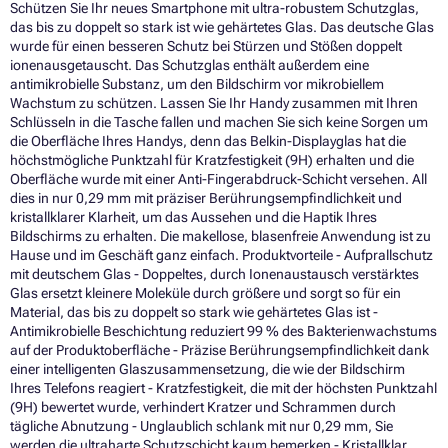
Schützen Sie Ihr neues Smartphone mit ultra-robustem Schutzglas,
das bis zu doppelt so stark ist wie gehärtetes Glas. Das deutsche Glas
wurde für einen besseren Schutz bei Stürzen und Stößen doppelt
ionenausgetauscht. Das Schutzglas enthält außerdem eine
antimikrobielle Substanz, um den Bildschirm vor mikrobiellem
Wachstum zu schützen. Lassen Sie Ihr Handy zusammen mit Ihren
Schlüsseln in die Tasche fallen und machen Sie sich keine Sorgen um
die Oberfläche Ihres Handys, denn das Belkin-Displayglas hat die
höchstmögliche Punktzahl für Kratzfestigkeit (9H) erhalten und die
Oberfläche wurde mit einer Anti-Fingerabdruck-Schicht versehen. All
dies in nur 0,29 mm mit präziser Berührungsempfindlichkeit und
kristallklarer Klarheit, um das Aussehen und die Haptik Ihres
Bildschirms zu erhalten. Die makellose, blasenfreie Anwendung ist zu
Hause und im Geschäft ganz einfach. Produktvorteile - Aufprallschutz
mit deutschem Glas - Doppeltes, durch Ionenaustausch verstärktes
Glas ersetzt kleinere Moleküle durch größere und sorgt so für ein
Material, das bis zu doppelt so stark wie gehärtetes Glas ist -
Antimikrobielle Beschichtung reduziert 99 % des Bakterienwachstums
auf der Produktoberfläche - Präzise Berührungsempfindlichkeit dank
einer intelligenten Glaszusammensetzung, die wie der Bildschirm
Ihres Telefons reagiert - Kratzfestigkeit, die mit der höchsten Punktzahl
(9H) bewertet wurde, verhindert Kratzer und Schrammen durch
tägliche Abnutzung - Unglaublich schlank mit nur 0,29 mm, Sie
werden die ultraharte Schutzschicht kaum bemerken - Kristallklar,