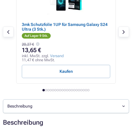
Note
3mk Schutzfolie 1UP für Samsung Galaxy S24
3mk
Ultra (3 Stk.)
Sam
Auf Lager 9 Stk.
Auf
20,27 €
16,2
13,65 €
13
inkl. MwSt. zzgl.
Versand
inkl
11,47 € ohne MwSt.
11,7
Kaufen
Beschreibung
Beschreibung