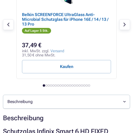
Belkin SCREENFORCE UltraGlass Anti-
ZAG
16 /
Microbial Schutzglas für iPhone 16E / 14 / 13 /
13 Pro
Auf Lager 5 Stk.
Auf
40,5
37,49 €
32
inkl. MwSt. zzgl.
Versand
inkl
31,50 € ohne MwSt.
27,6
Kaufen
Beschreibung
Beschreibung
Schutzglas Infinix Smart 6 HD FIXED