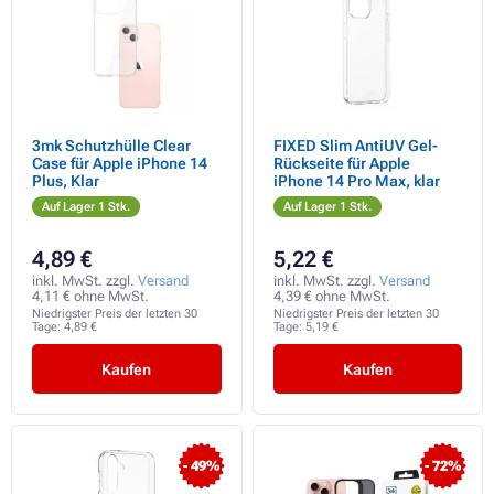
3mk Schutzhülle Clear
FIXED Slim AntiUV Gel-
Case für Apple iPhone 14
Rückseite für Apple
Plus, Klar
iPhone 14 Pro Max, klar
Auf Lager 1 Stk.
Auf Lager 1 Stk.
4,89 €
5,22 €
inkl. MwSt. zzgl.
Versand
inkl. MwSt. zzgl.
Versand
4,11 € ohne MwSt.
4,39 € ohne MwSt.
Niedrigster Preis der letzten 30
Niedrigster Preis der letzten 30
Tage:
4,89 €
Tage:
5,19 €
Kaufen
Kaufen
- 49%
- 72%