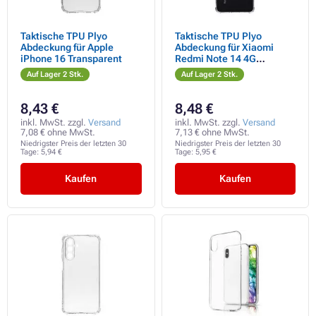
Taktische TPU Plyo
Taktische TPU Plyo
Abdeckung für Apple
Abdeckung für Xiaomi
iPhone 16 Transparent
Redmi Note 14 4G
Transparent
Auf Lager 2 Stk.
Auf Lager 2 Stk.
8,43 €
8,48 €
inkl. MwSt. zzgl.
Versand
inkl. MwSt. zzgl.
Versand
7,08 € ohne MwSt.
7,13 € ohne MwSt.
Niedrigster Preis der letzten 30
Niedrigster Preis der letzten 30
Tage:
5,94 €
Tage:
5,95 €
Kaufen
Kaufen