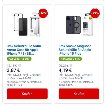
- 68%
- 79%
3mk Schutzhülle Satin
3mk Smoke MagCase
Armor Case für Apple
Schutzhülle für Apple
iPhone 7 / 8 / SE
iPhone 15 Plus
(2020/2022)
Auf Lager 12 Stk.
Auf Lager 2 Stk.
12,15 €
20,27 €
3,87 €
4,19 €
inkl. MwSt. zzgl.
Versand
inkl. MwSt. zzgl.
Versand
3,25 € ohne MwSt.
3,52 € ohne MwSt.
Niedrigster Preis der letzten 30
Niedrigster Preis der letzten 30
Tage:
11,70 €
Tage:
4,19 €
Kaufen
Kaufen