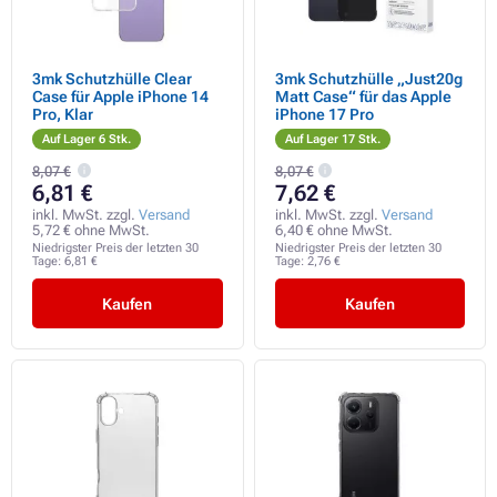
3mk Schutzhülle Clear
3mk Schutzhülle „Just20g
Case für Apple iPhone 14
Matt Case“ für das Apple
Pro, Klar
iPhone 17 Pro
Auf Lager 6 Stk.
Auf Lager 17 Stk.
8,07 €
8,07 €
6,81 €
7,62 €
inkl. MwSt. zzgl.
Versand
inkl. MwSt. zzgl.
Versand
5,72 € ohne MwSt.
6,40 € ohne MwSt.
Niedrigster Preis der letzten 30
Niedrigster Preis der letzten 30
Tage:
6,81 €
Tage:
2,76 €
Kaufen
Kaufen