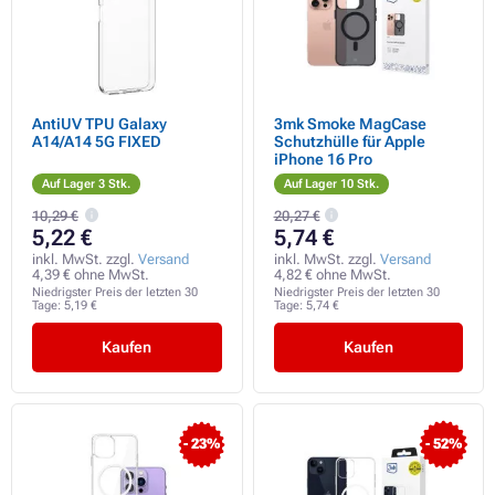
AntiUV TPU Galaxy
3mk Smoke MagCase
A14/A14 5G FIXED
Schutzhülle für Apple
iPhone 16 Pro
Auf Lager 3 Stk.
Auf Lager 10 Stk.
10,29 €
20,27 €
5,22 €
5,74 €
inkl. MwSt. zzgl.
Versand
inkl. MwSt. zzgl.
Versand
4,39 € ohne MwSt.
4,82 € ohne MwSt.
Niedrigster Preis der letzten 30
Niedrigster Preis der letzten 30
Tage:
5,19 €
Tage:
5,74 €
Kaufen
Kaufen
- 23%
- 52%