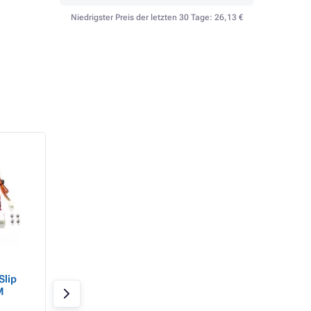
Niedrigster Preis der letzten 30 Tage:
26,13 €
ASUS Lüfter TUF
GIGABYTE Lüfter 
lip
GAMING TR120 ARGB,
CHAIN FAN 3-PAC
M
3x120mm, schwarz
3x120mm, schwar
Auf Lager 2 Stk.
Auf Lager 4 Stk.