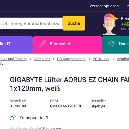
Versandoptionen
Benö
Suche
+49
Mo.-
k + IT
Bürobedarf
Haus 
ooks und Tablets
Computer
PC Komponenten
PC-Kühler
Ventila
iß
GIGABYTE Lüfter AORUS EZ CHAIN FA
1x120mm, weiß
Bestell-Nr.
OEM
Hersteller
31706109
GP-ECFAN1201 ICE
Gigabyte
Treuepunkte:
1
0 Bewertung