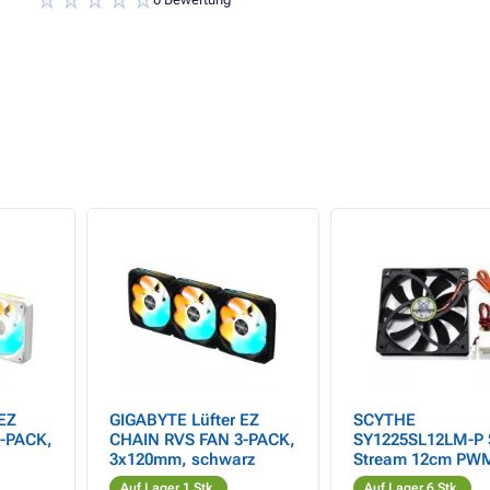
EZ
GIGABYTE Lüfter EZ
SCYTHE
-PACK,
CHAIN RVS FAN 3-PACK,
SY1225SL12LM-P S
3x120mm, schwarz
Stream 12cm PW
Auf Lager 1 Stk.
Auf Lager 6 Stk.