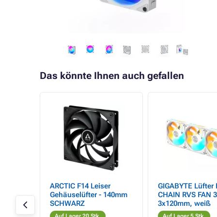
Das könnte Ihnen auch gefallen
2CR,
ARCTIC F14 Leiser
GIGABYTE Lüfter 
ot, 12V
Gehäuselüfter - 140mm
CHAIN RVS FAN 3
SCHWARZ
3x120mm, weiß
Auf Lager 20 Stk.
Auf Lager 5 Stk.