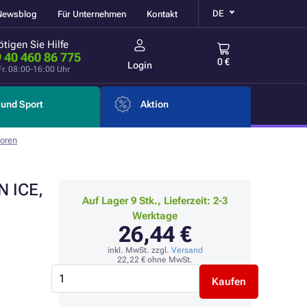
DE
Newsblog
Für Unternehmen
Kontakt
tigen Sie Hilfe
 40 460 86 775
0 €
Login
Fr. 08:00-16:00 Uhr
und Sport
Aktion
toren
N ICE,
Auf Lager 9 Stk., Lieferzeit: 2-3
Werktage
26,44 €
inkl. MwSt. zzgl.
Versand
22,22 €
ohne MwSt.
Kaufen