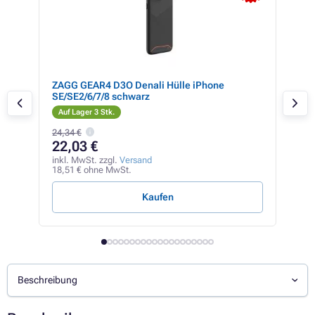
lus
ZAGG GEAR4 D3O Denali Hülle iPhone
ZAG
SE/SE2/6/7/8 schwarz
SE/
Auf Lager 3 Stk.
Auf
24,34 €
14,1
22,03 €
13
inkl. MwSt. zzgl.
Versand
inkl
18,51 € ohne MwSt.
11,6
Kaufen
Beschreibung