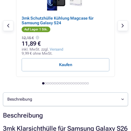
für
3mk Schutzhülle Kühlung Magcase für
ER 
Samsung Galaxy S24
iPh
Auf Lager 1 Stk.
Auf
12,15 €
11,89 €
8,
inkl. MwSt. zzgl.
Versand
inkl
9,99 € ohne MwSt.
7,45
Kaufen
Beschreibung
Beschreibung
3mk Klarsichthülle für Samsung Galaxy S26