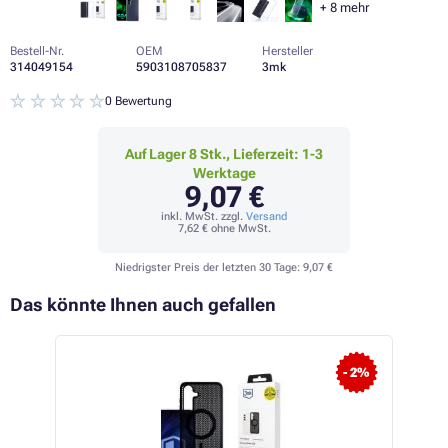
+
8
mehr
Bestell-Nr.
OEM
Hersteller
314049154
5903108705837
3mk
0 Bewertung
Auf Lager 8 Stk., Lieferzeit: 1-3
Werktage
9,07 €
inkl. MwSt. zzgl.
Versand
7,62 €
ohne MwSt.
Niedrigster Preis der letzten 30 Tage:
9,07 €
Das könnte Ihnen auch gefallen
 19%
- 2%