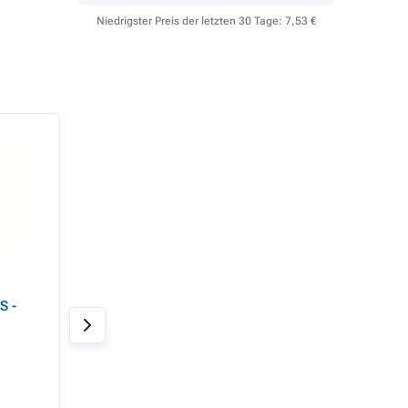
Niedrigster Preis der letzten 30 Tage:
7,53 €
iPhone 16 Silikonhülle
iPhone 14 Silikonh
S -
mit MS - Schwarz
mit MagSafe -
Mitternacht
Auf Lager 19 Stk.
Auf Lager 20 Stk.
63,36 €
63,36 €