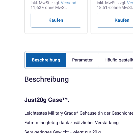
rsand
inkl. MwSt. zzgl.
Versand
inkl. MwSt. zzgl.
Ve
11,62 € ohne MwSt.
18,51 € ohne MwSt.
Kaufen
Kaufen
Beschreibung
Parameter
Häufig gestell
Beschreibung
Just20g Case™.
Leichtestes Military Grade* Gehäuse (in der Geschicht
Extrem langlebig dank zusätzlicher Verstärkung
Sehr geringes Gewicht - wiegt nur 20 g