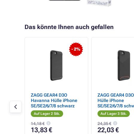
Das könnte Ihnen auch gefallen
- 2%
ZAGG GEAR4 D3O
ZAGG GEAR4 D3O 
omi
Havanna Hülle iPhone
Hülle iPhone
o 5G
SE/SE2/6/7/8 schwarz
SE/SE2/6/7/8 sch
Auf Lager 2 Stk.
Auf Lager 3 Stk.
14,18 €
24,35 €
13,83 €
22,03 €