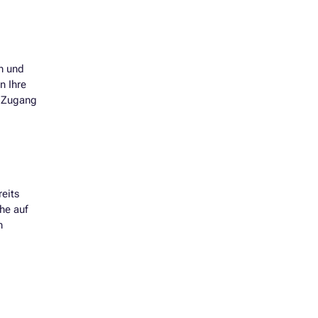
n und
n Ihre
n Zugang
eits
he auf
n