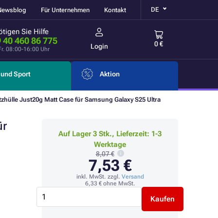
DE
Newsblog
Für Unternehmen
Kontakt
tigen Sie Hilfe
 40 460 86 775
0 €
Login
Fr. 08:00-16:00 Uhr
und Sport
Aktion
zhülle Just20g Matt Case für Samsung Galaxy S25 Ultra
ür
Auf Lager 3 Stk., Lieferzeit: 1-3
Werktage
8,07 €
7,53 €
inkl. MwSt. zzgl.
Versand
6,33 €
ohne MwSt.
Kaufen