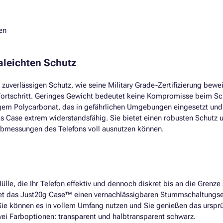
en
aleichten Schutz
uverlässigen Schutz, wie seine Military Grade-Zertifizierung bewei
 Fortschritt. Geringes Gewicht bedeutet keine Kompromisse beim Sc
igem Polycarbonat, das in gefährlichen Umgebungen eingesetzt un
 Case extrem widerstandsfähig. Sie bietet einen robusten Schutz u
bmessungen des Telefons voll ausnutzen können.
le, die Ihr Telefon effektiv und dennoch diskret bis an die Grenze 
etet das Just20g Case™ einen vernachlässigbaren Stummschaltungsef
 Sie können es in vollem Umfang nutzen und Sie genießen das urspr
ei Farboptionen: transparent und halbtransparent schwarz.