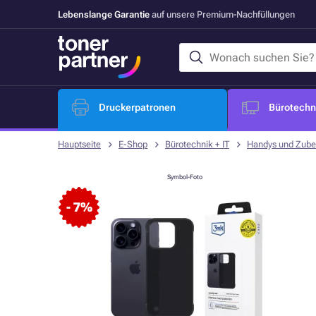
Lebenslange Garantie
auf unsere Premium-Nachfüllungen
Druckerpatronen
Bürotechni
Hauptseite
E-Shop
Bürotechnik + IT
Handys und Zube
Symbol-Foto
- 7%