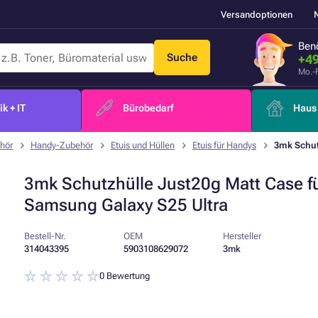
Versandoptionen
Benö
Suche
+49
Mo.-
k + IT
Bürobedarf
Haus 
hör
Handy-Zubehör
Etuis und Hüllen
Etuis für Handys
3mk Schut
3mk Schutzhülle Just20g Matt Case f
Samsung Galaxy S25 Ultra
Bestell-Nr.
OEM
Hersteller
314043395
5903108629072
3mk
0 Bewertung