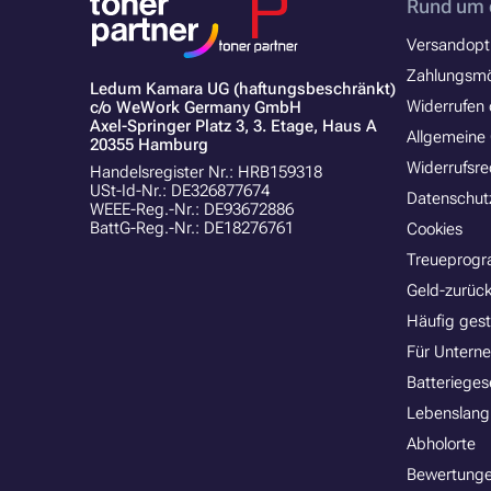
Rund um 
Versandopt
Zahlungsmö
Ledum Kamara UG (haftungsbeschränkt)
Widerrufen 
c/o WeWork Germany GmbH
Axel-Springer Platz 3, 3. Etage, Haus A
Allgemeine
20355 Hamburg
Widerrufsre
Handelsregister Nr.: HRB159318
USt-Id-Nr.: DE326877674
Datenschut
WEEE-Reg.-Nr.: DE93672886
BattG-Reg.-Nr.: DE18276761
Cookies
Treueprog
Geld-zurück
Häufig gest
Für Untern
Batterieges
Lebenslang
Abholorte
Bewertunge