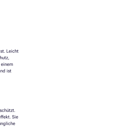
st. Leicht
hutz,
d einem
nd ist
schützt.
fekt. Sie
üngliche