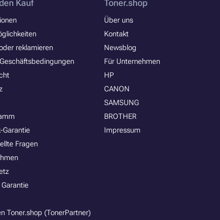
den Kauf
Toner.shop
ionen
Über uns
glichkeiten
Kontakt
oder reklamieren
Newsblog
 Geschäftsbedingungen
Für Unternehmen
cht
HP
z
CANON
SAMSUNG
ramm
BROTHER
-Garantie
Impressum
ellte Fragen
ehmen
etz
 Garantie
n Toner.shop (TonerPartner)