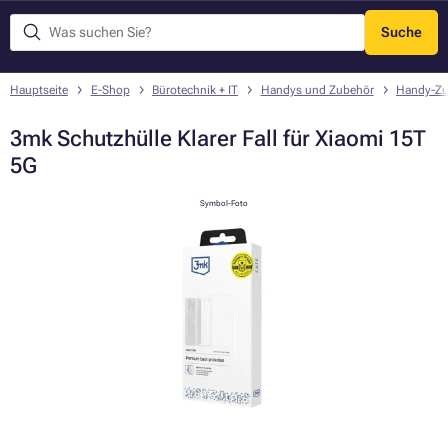
Suche
Menü
Hauptseite
E-Shop
Bürotechnik + IT
Handys und Zubehör
Handy-Zu
3mk Schutzhülle Klarer Fall für Xiaomi 15T
5G
Symbol-Foto