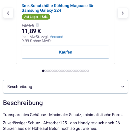
ne
3mk Schutzhülle Kühlung Magcase für
ER 
Samsung Galaxy S24
iPh
Auf Lager 1 Stk.
Auf
12,15 €
11,89 €
8,
inkl. MwSt. zzgl.
Versand
inkl
9,99 € ohne MwSt.
7,45
Kaufen
Beschreibung
Beschreibung
Transparentes Gehäuse - Maximaler Schutz, minimalistische Form.
Zuverlässiger Schutz - Absorber125 - das Handy ist auch nach 26
Stürzen aus der Höhe auf Beton noch so gut wie neu.