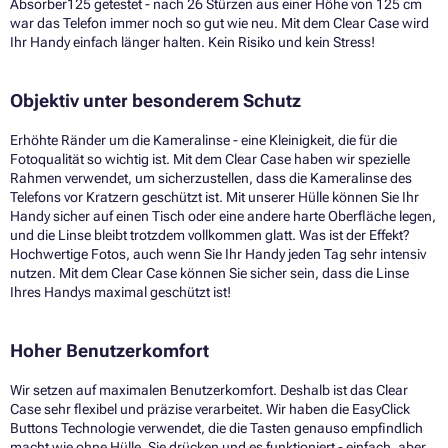
Absorber125 getestet - nach 26 Stürzen aus einer Höhe von 125 cm
war das Telefon immer noch so gut wie neu. Mit dem Clear Case wird
Ihr Handy einfach länger halten. Kein Risiko und kein Stress!
Objektiv unter besonderem Schutz
Erhöhte Ränder um die Kameralinse - eine Kleinigkeit, die für die
Fotoqualität so wichtig ist. Mit dem Clear Case haben wir spezielle
Rahmen verwendet, um sicherzustellen, dass die Kameralinse des
Telefons vor Kratzern geschützt ist. Mit unserer Hülle können Sie Ihr
Handy sicher auf einen Tisch oder eine andere harte Oberfläche legen,
und die Linse bleibt trotzdem vollkommen glatt. Was ist der Effekt?
Hochwertige Fotos, auch wenn Sie Ihr Handy jeden Tag sehr intensiv
nutzen. Mit dem Clear Case können Sie sicher sein, dass die Linse
Ihres Handys maximal geschützt ist!
Hoher Benutzerkomfort
Wir setzen auf maximalen Benutzerkomfort. Deshalb ist das Clear
Case sehr flexibel und präzise verarbeitet. Wir haben die EasyClick
Buttons Technologie verwendet, die die Tasten genauso empfindlich
macht wie ohne Hülle. Sie drücken und es funktioniert - einfach, aber