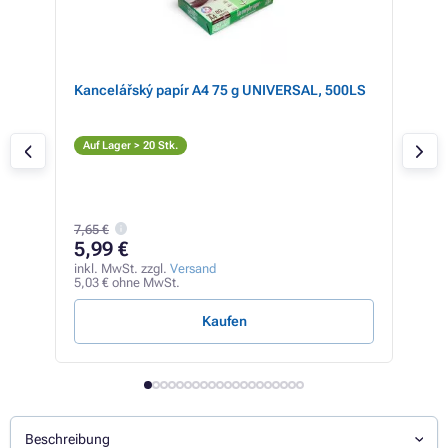
Kancelářský papír A4 75 g UNIVERSAL, 500LS
Bro
,
Tint
Sc
Auf Lager > 20 Stk.
Auf
7,65 €
84
5,99 €
inkl
71,3
inkl. MwSt. zzgl.
Versand
5,03 € ohne MwSt.
1,77 
Kaufen
Beschreibung