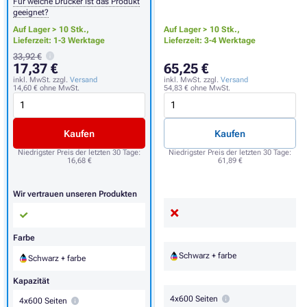
Für welche Drucker ist das Produkt
geeignet?
Auf Lager > 10 Stk.,
Auf Lager > 10 Stk.,
Lieferzeit: 1-3 Werktage
Lieferzeit: 3-4 Werktage
33,92 €
17,37 €
65,25 €
inkl. MwSt. zzgl.
Versand
inkl. MwSt. zzgl.
Versand
14,60 €
ohne MwSt.
54,83 €
ohne MwSt.
Kaufen
Kaufen
Niedrigster Preis der letzten 30 Tage:
Niedrigster Preis der letzten 30 Tage:
16,68 €
61,89 €
Wir vertrauen unseren Produkten
Farbe
Schwarz + farbe
Schwarz + farbe
Kapazität
4x600 Seiten
4x600 Seiten