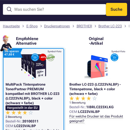
Suche
Menü
Hauptseite
E-Shop
Druckerpatronen
BROTHER
Brother LC-223
Empfohlene
Original
Alternative
-Artikel
Sie sparen
Symbol-Foto
Symbol-Foto
47,88 €
- 49%
MultiPack Tintenpatrone
Brother LC-223 (LC223VALBP) -
TonerPartner PREMIUM
Tintenpatrone, black + color
kompatibel mit BROTHER LC-223
(schwarz + farbe)
(LC223VALBP), black + color
(schwarz + farbe)
1 Bewertung
Bestell-Nr.:
1IBRLC223XLKG
Hergestellt in der EU
OEM:
LC223VALBP
Für welche Drucker ist das Produkt
2 Bewertung
geeignet?
Bestell-Nr.:
20100311
OEM:
LC223VALBP